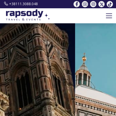
+38111.3088.048