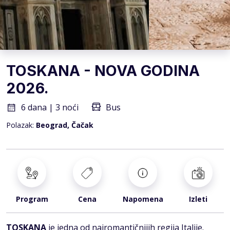
TOSKANA - NOVA GODINA
2026.
6 dana | 3 noći
Bus
Polazak:
Beograd, Čačak
Program
Cena
Napomena
Izleti
TOSKANA
je jedna od najromantičnijih regija Italije.