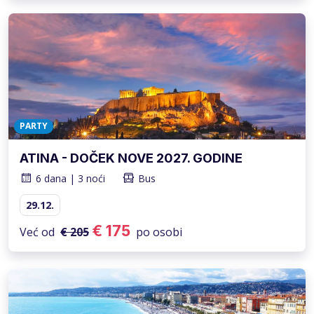
PARTY
ATINA - DOČEK NOVE 2027. GODINE
6 dana | 3 noći
Bus
29.12.
€ 175
Već od
€ 205
po osobi