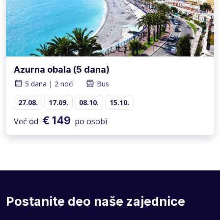
Azurna obala (5 dana)
5 dana | 2 noći
Bus
27.08.
17.09.
08.10.
15.10.
€ 149
Već od
po osobi
Postanite deo naše zajednice