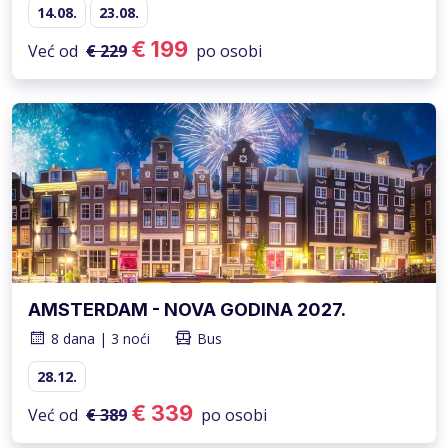
14.08.
23.08.
€ 199
Već od
€ 229
po osobi
AMSTERDAM - NOVA GODINA 2027.
8 dana | 3 noći
Bus
28.12.
€ 339
Već od
€ 389
po osobi