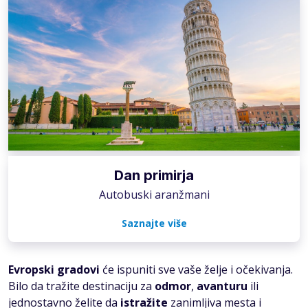
Dan primirja
Autobuski aranžmani
Saznajte više
Evropski gradovi
će ispuniti sve vaše želje i očekivanja.
Bilo da tražite destinaciju za
odmor
,
avanturu
ili
jednostavno želite da
istražite
zanimljiva mesta i