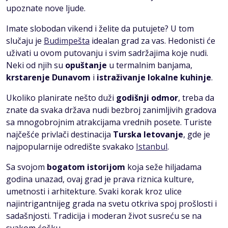
upoznate nove ljude.
Imate slobodan vikend i želite da putujete? U tom
slučaju je
Budimpešta
idealan grad za vas. Hedonisti će
uživati u ovom putovanju i svim sadržajima koje nudi.
Neki od njih su
opuštanje
u termalnim banjama,
krstarenje Dunavom
i
istraživanje lokalne kuhinje
.
Ukoliko planirate nešto duži
godišnji odmor
, treba da
znate da svaka država nudi bezbroj zanimljivih gradova
sa mnogobrojnim atrakcijama vrednih posete. Turiste
najčešće privlači destinacija
Turska letovanje
, gde je
najpopularnije odredište svakako
Istanbul
.
Sa svojom
bogatom istorijom
koja seže hiljadama
godina unazad, ovaj grad je prava riznica kulture,
umetnosti i arhitekture. Svaki korak kroz ulice
najintrigantnijeg grada na svetu otkriva spoj prošlosti i
sadašnjosti. Tradicija i moderan život susreću se na
svakom ćošku.