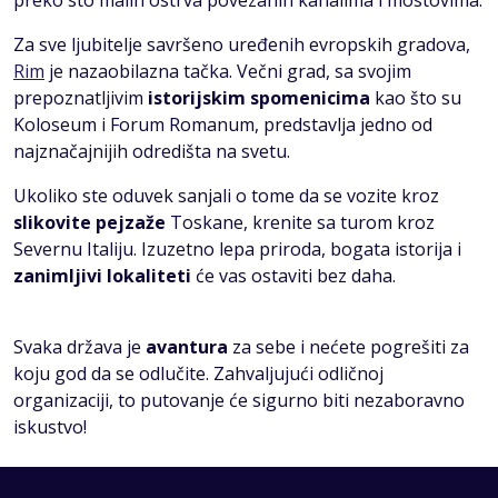
Za sve ljubitelje savršeno uređenih evropskih gradova,
Rim
je nazaobilazna tačka. Večni grad, sa svojim
prepoznatljivim
istorijskim spomenicima
kao što su
Koloseum i Forum Romanum, predstavlja jedno od
najznačajnijih odredišta na svetu.
Ukoliko ste oduvek sanjali o tome da se vozite kroz
slikovite pejzaže
Toskane, krenite sa turom kroz
Severnu Italiju. Izuzetno lepa priroda, bogata istorija i
zanimljivi lokaliteti
će vas ostaviti bez daha.
Svaka država je
avantura
za sebe i nećete pogrešiti za
koju god da se odlučite. Zahvaljujući odličnoj
organizaciji, to putovanje će sigurno biti nezaboravno
iskustvo!