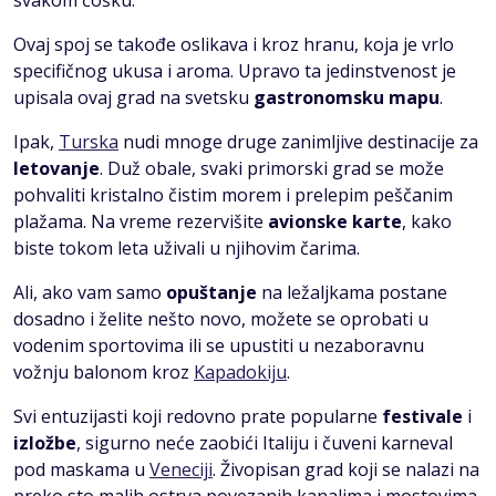
Ovaj spoj se takođe oslikava i kroz hranu, koja je vrlo
specifičnog ukusa i aroma. Upravo ta jedinstvenost je
upisala ovaj grad na svetsku
gastronomsku
mapu
.
Ipak,
Turska
nudi mnoge druge zanimljive destinacije za
letovanje
. Duž obale, svaki primorski grad se može
pohvaliti kristalno čistim morem i prelepim peščanim
plažama. Na vreme rezervišite
avionske karte
, kako
biste tokom leta uživali u njihovim čarima.
Ali, ako vam samo
opuštanje
na ležaljkama postane
dosadno i želite nešto novo, možete se oprobati u
vodenim sportovima ili se upustiti u nezaboravnu
vožnju balonom kroz
Kapadokiju
.
Svi entuzijasti koji redovno prate popularne
festivale
i
izložbe
, sigurno neće zaobići Italiju i čuveni karneval
pod maskama u
Veneciji
. Živopisan grad koji se nalazi na
preko sto malih ostrva povezanih kanalima i mostovima.