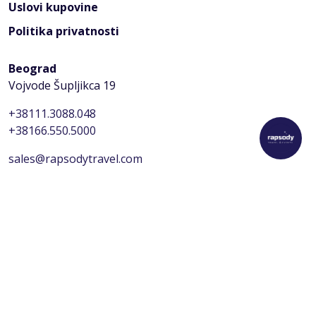
Uslovi kupovine
Politika privatnosti
Beograd
Vojvode Šupljikca 19
+38111.3088.048
+38166.550.5000
sales@rapsodytravel.com
Kragujevac
Miloja Pavlovića 10/6
+381.34.344.666
+381.65.2000.794
kragujevac@rapsodytravel.com