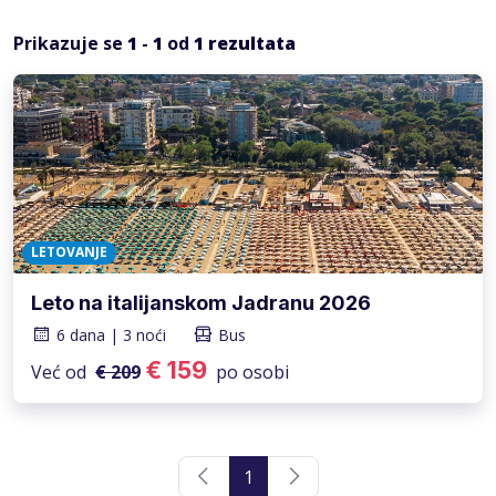
Prikazuje se
1
-
1
od
1
rezultata
LETOVANJE
Leto na italijanskom Jadranu 2026
6 dana | 3 noći
Bus
€ 159
Već od
€ 209
po osobi
1