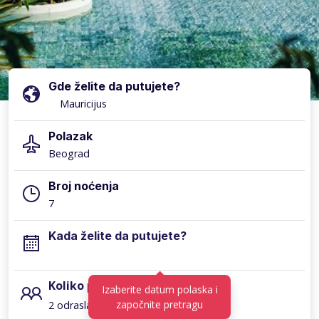
Gde želite da putujete?
Polazak
Broj noćenja
Kada želite da putujete?
Koliko putnika?
Izaberite datum polaska i
započnite pretragu
2 odrasla, 0 deca