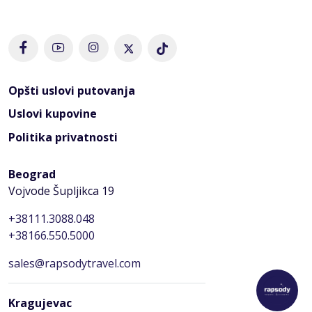
početku, ali putevi su dobri i navigacija je laka.
Uspon na Le Morne Brabant:
Pogled sa vrha ove
planine je razlog zbog kog se dolazi na Mauricijus.
Odatle se najbolje vidi čuveni podvodni vodopad,
optička iluzija koju stvaraju nanosi peska dok ih
Opšti uslovi putovanja
struje vuku u okeanske dubine. Uspon traje par sati
Uslovi kupovine
i vredi svakog koraka.
Politika privatnosti
Chamarel i Zemlja sedam boja:
Reč je o
vulkanskom pesku koji stvara dine u neverovatnim
Beograd
nijansama ljubičaste, crvene i oker boje. Odmah
Vojvode Šupljikca 19
pored se nalazi i Chamarel vodopad koji se spušta
sa stotinu metara visine pravo u tropsko zelenilo.
+38111.3088.048
+38166.550.5000
Plivanje sa divljim delfinima:
U zalivu Tamarin
delfini su stalni stanovnici. Umesto posmatranja sa
sales@rapsodytravel.com
broda, u 2026. su popularne ture koje omogućavaju
ulazak u vodu sa njima, ali uz stroga pravila koja
Kragujevac
garantuju da životinje ostanu slobodne i