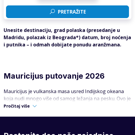
PRETRAŽITE
Unesite destinaciju, grad polaska (presedanje u
Madridu, polazak iz Beograda*) datum, broj noćenja
i putnika – i odmah dobijate ponudu aranžmana.
Mauricijus putovanje 2026
Mauricijus je vulkanska masa usred Indijskog okeana
koja nudi mnogo više od samog ležanja na pesku. Ovo je
destinacija za putnike koji ne mogu da izdrže deset dana
Pročitaj više
na jednom mestu. Ostrvo ima puteve koji vijugaju kroz
plantaže šećerne trske, planinske lance koji izranjaju
direktno iz vode i gradove u kojima se prepliću uticaji
Indije, Afrike i Evrope.