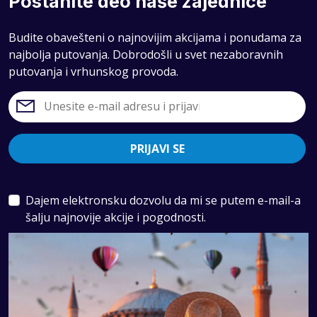
Postanite deo naše zajednice
U 2026. godini
putovanje na Mauricijus
je sinonim za
Budite obavešteni o najnovijim akcijama i ponudama za
aktivan luksuz. To znači da jedan dan možete da
najbolja putovanja. Dobrodošli u svet nezaboravnih
provedete u vrhunskom hotelu, a već sledeći na
putovanja i vrhunskog provoda.
ozbiljnom planinarenju ili u potrazi za vodopadima
sakrivenim u gustoj džungli.
Zapadna ili istočna obala: Gde
postaviti bazu?
PRIJAVI SE
Pozicija hotela na Mauricijusu diktira vašu svakodnevicu.
Ostrvo je veliko, pa lokacija određuje koliko ćete biti
Dajem elektronsku dozvolu da mi se putem e-mail-a
zaštićeni od vetra i kakve ćete zalaske sunca gledati.
šalju najnovije akcije i pogodnosti.
Zapadna obala (Flic en Flac, Le Morne)
:
Najtraženiji deo ostrva sa razlogom. Planina Le
Morne Brabant dominira pejzažom i služi kao
prirodan štit od vetrova, pa je more ovde najmirnije.
Ovo je zona najboljih zalazaka sunca i baza za sve