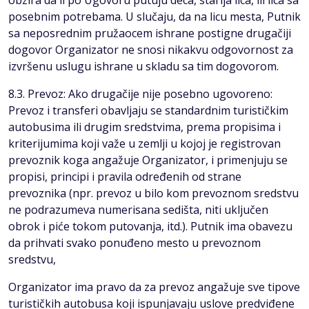
obzira da li po Ugovoru putuju deca, starija lica, ili lica sa
posebnim potrebama. U slučaju, da na licu mesta, Putnik
sa neposrednim pružaocem ishrane postigne drugačiji
dogovor Organizator ne snosi nikakvu odgovornost za
izvršenu uslugu ishrane u skladu sa tim dogovorom.
8.3. Prevoz: Ako drugačije nije posebno ugovoreno:
Prevoz i transferi obavljaju se standardnim turističkim
autobusima ili drugim sredstvima, prema propisima i
kriterijumima koji važe u zemlji u kojoj je registrovan
prevoznik koga angažuje Organizator, i primenjuju se
propisi, principi i pravila određenih od strane
prevoznika (npr. prevoz u bilo kom prevoznom sredstvu
ne podrazumeva numerisana sedišta, niti uključen
obrok i piće tokom putovanja, itd.). Putnik ima obavezu
da prihvati svako ponuđeno mesto u prevoznom
sredstvu,
Organizator ima pravo da za prevoz angažuje sve tipove
turističkih autobusa koji ispunjavaju uslove predviđene