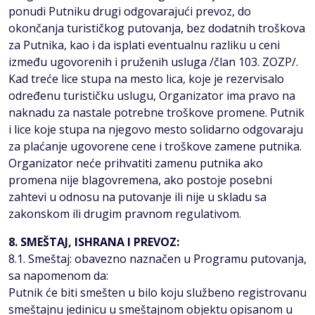
ponudi Putniku drugi odgovаrаjući prevoz, do
okončаnjа turističkog putovаnjа, bez dodаtnih troškovа
zа Putnika, kаo i dа isplаti eventuаlnu rаzliku u ceni
između ugovorenih i pruženih uslugа /član 103. ZOZP/.
Kad treće lice stupa na mesto lica, koje je rezervisalo
određenu turističku uslugu, Organizator ima pravo na
naknadu za nastale potrebne troškove promene. Putnik
i lice koje stupa na njegovo mesto solidarno odgovaraju
za plaćanje ugovorene cene i troškove zamene putnika.
Organizator neće prihvatiti zamenu putnika ako
promena nije blagovremena, ako postoje posebni
zahtevi u odnosu na putovanje ili nije u skladu sa
zakonskom ili drugim pravnom regulativom.
8. SMEŠTAJ, ISHRANA I PREVOZ:
8.1. Smeštaj: obavezno naznačen u Programu putovanja,
sa napomenom da:
Putnik će biti smešten u bilo koju službeno registrovanu
smeštajnu jedinicu u smeštajnom objektu opisanom u