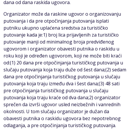
dana od dana raskida ugovora.
Organizator može da raskine ugovor o organizovanju
putovanja i da pre otpočinjanja putovanja isplati
putniku ukupno uplaćena sredstva za turističko
putovanje kada je:1) broj lica prijavljenih za turističko
putovanje manji od minimalnog broja predviđenog
ugovorom i organizator obavesti putnika o raskidu u
roku koji je određen ugovorom, koji ne može biti kraći
od:(1) 20 dana pre otpočinjanja turističkog putovanja u
slučaju putovanja koja traju duže od šest dana;(2) sedam
dana pre otpočinjanja turističkog putovanja u slučaju
putovanja koja traju između dva i šest dana;(3) 48 sati
pre otpočinjanja turističkog putovanja u slučaju
putovanja koja traju kraće od dva dana;2) organizator
sprečen da izvrši ugovor usled neizbežnih i vanrednih
okolnosti. U tom slučaju organizator je dužan da
obavesti putnika o raskidu ugovora bez nepotrebnog
odlaganja, a pre otpočinjanja turističkog putovanja.