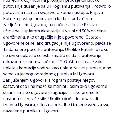
Posrednik koji nudi na prodaju i prodaje turističko
putovanje dužan je da u Programu putovanja i Potvrdi o
putovanju naznači svojstvo u kome nastupa. Prijava
Putnika postaje punovažna kada je potvrđena
zaključenjem Ugovora, na način na koji je Prijava
učinjena, i uplatom akontacije u visini od 50% od cene
aranžmana, ako drugačije nije ugovoreno. Ostatak
ugovorene cene, ako drugačije nije ugovoreno, plaća se
15 dana pre početka putovanja. Ukoliko Putnik, u roku
ne izvrši uplatu u celosti, smatra se da je putovanje
otkazao u skladu sa tačkom 12. Opštih uslova. Svaka
uplata akontacije vodi se kao uplata za sve putnike, a ne
samo za jednog određenog putnika iz Ugovora.
Zaključenjem Ugovora, Program postaje njegov
sastavni deo i ne može se menjati, osim ako ugovorne
strane izričito ugovore drugačije, ili, ako promene
nastanu usled više sile. Ukoliko dođe do otkaza ili
izmena Ugovora, otkazne odredbe i izmene važe za sve
navedene putnike u Ugovoru.