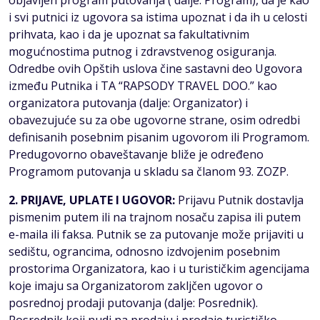
objavljen program putovanja ( dalje: Program), da je kao
i svi putnici iz ugovora sa istima upoznat i da ih u celosti
prihvata, kao i da je upoznat sa fakultativnim
mogućnostima putnog i zdravstvenog osiguranja.
Odredbe ovih Opštih uslova čine sastavni deo Ugovora
između Putnika i TA “RAPSODY TRAVEL DOO.” kao
organizatora putovanja (dalje: Organizator) i
obavezujuće su za obe ugovorne strane, osim odredbi
definisanih posebnim pisanim ugovorom ili Programom.
Predugovorno obaveštavanje bliže je određeno
Programom putovanja u skladu sa članom 93. ZOZP.
2. PRIJAVE, UPLATE I UGOVOR:
Prijavu Putnik dostavlja
pismenim putem ili na trajnom nosaču zapisa ili putem
e-maila ili faksa. Putnik se za putovanje može prijaviti u
sedištu, ograncima, odnosno izdvojenim posebnim
prostorima Organizatora, kao i u turističkim agencijama
koje imaju sa Organizatorom zakljčen ugovor o
posrednoj prodaji putovanja (dalje: Posrednik).