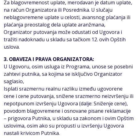
Za blagovremenost uplate, merodavan je datum uplate,
na račun Organizatora ili Posrednika. U slučaju
neblagovremene uplate u celosti, avansnog plaćanja ili
plaćanja preostalog dela uplate aranžmana,
Organizator putovanja može odustati od Ugovora i
tražiti nadoknadu u skladu sa tačkom 12. ovih Opštih
uslova.
3. OBAVEZA I PRAVA ORGANIZATORA:
U Ugovoru, osim usluga iz Programa, unose se posebni
zahtevi putnika, sa kojima se isključivo Organizator
saglasio,
Isplati srazmernu realnu razliku između ugovorene
cene i cene putovanja, snižene srazmerno neizvršenju ili
nepotpunom izvršenju Ugovora (dalje: Sniženje cene),
povodom blagovremene i osnovane pisane reklamacije
– prigovora Putnika, u skladu sa zakonom i ovim Opštim
uslovima, osim ako su propusti u izvršenju Ugovora
nastali krivicom Putnika.