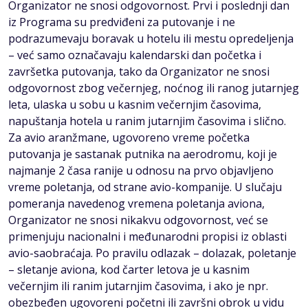
Organizator ne snosi odgovornost. Prvi i poslednji dan
iz Programa su predviđeni za putovanje i ne
podrazumevaju boravak u hotelu ili mestu opredeljenja
– već samo označavaju kalendarski dan početka i
završetka putovanja, tako da Organizator ne snosi
odgovornost zbog večernjeg, noćnog ili ranog jutarnjeg
leta, ulaska u sobu u kasnim večernjim časovima,
napuštanja hotela u ranim jutarnjim časovima i slično.
Za avio aranžmane, ugovoreno vreme početka
putovanja je sastanak putnika na aerodromu, koji je
najmanje 2 časa ranije u odnosu na prvo objavljeno
vreme poletanja, od strane avio-kompanije. U slučaju
pomeranja navedenog vremena poletanja aviona,
Organizator ne snosi nikakvu odgovornost, već se
primenjuju nacionalni i međunarodni propisi iz oblasti
avio-saobraćaja. Po pravilu odlazak – dolazak, poletanje
– sletanje aviona, kod čarter letova je u kasnim
večernjim ili ranim jutarnjim časovima, i ako je npr.
obezbeđen ugovoreni početni ili završni obrok u vidu