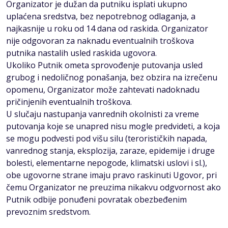
Organizator je dužan da putniku isplati ukupno
uplaćena sredstva, bez nepotrebnog odlaganja, a
najkasnije u roku od 14 dana od raskida. Organizator
nije odgovoran za naknadu eventualnih troškova
putnika nastalih usled raskida ugovora.
Ukoliko Putnik ometa sprovođenje putovanja usled
grubog i nedoličnog ponašanja, bez obzira na izrečenu
opomenu, Organizator može zahtevati nadoknadu
pričinjenih eventualnih troškova.
U slučaju nastupanja vanrednih okolnisti za vreme
putovanja koje se unapred nisu mogle predvideti, a koja
se mogu podvesti pod višu silu (terorističkih napada,
vanrednog stanja, eksplozija, zaraze, epidemije i druge
bolesti, elementarne nepogode, klimatski uslovi i sl.),
obe ugovorne strane imaju pravo raskinuti Ugovor, pri
čemu Organizator ne preuzima nikakvu odgvornost ako
Putnik odbije ponuđeni povratak obezbeđenim
prevoznim sredstvom.