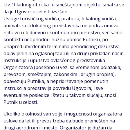
tzv. “hladnog obroka” u smeštajnom objektu, smatra se
da je Ugovor u celosti izvršen.
Usluge turističkog vodiča, pratioca, lokalnog vodiča,
animatora ili lokalnog predstavnika ne podrazumeva
njihovo celodnevno i kontinuirano prisustvo, već samo
kontakt i neophodnu-nužnu pomoć Putniku, po
unapred utvrđenim terminima periodičnog dežurstva,
objavljenih na oglasnoj tabli ili na drugi prikladan način.
Instrukcije i uputstva ovlašćenog predstavnika
Organizatora (posebno u vezi sa vremenom polazaka,
prevozom, smeštajem, zakonskim i drugih propisa),
obavezuju Putnika, a nepridržavanje pomenutih
instrukcija predstavlja povredu Ugovora, i sve
eventualne posledice i štetu u takvom slučaju, snosi
Putnik u celosti.
Ukoliko okolnosti van volje i mogućnosti organizatora
uslove da let ili prevoz treba da bude premešten na
drugi aerodrom ili mesto, Organizator je dužаn dа