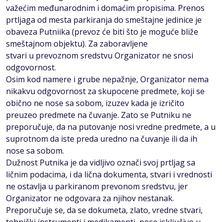
važećim međunarodnim i domaćim propisima. Prenos
prtljaga od mesta parkiranja do smeštajne jedinice je
obaveza Putniika (prevoz će biti što je moguće bliže
smeštajnom objektu). Za zaboravljene
stvari u prevoznom sredstvu Organizator ne snosi
odgovornost.
Osim kod namere i grube nepažnje, Organizator nema
nikakvu odgovornost za skupocene predmete, koji se
obično ne nose sa sobom, izuzev kada je izričito
preuzeo predmete na čuvanje. Zato se Putniku ne
preporučuje, da na putovanje nosi vredne predmete, a u
suprotnom da iste preda uredno na čuvanje ili da ih
nose sa sobom.
Dužnost Putnika je da vidljivo označi svoj prtljag sa
ličnim podacima, i da lična dokumenta, stvari i vrednosti
ne ostavlja u parkiranom prevonom sredstvu, jer
Organizator ne odgovara za njihov nestanak.
Preporučuje se, da se dokumeta, zlato, vredne stvari,