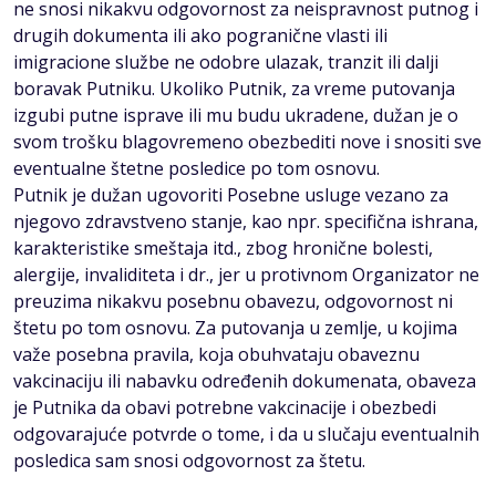
ne snosi nikakvu odgovornost za neispravnost putnog i
drugih dokumenta ili ako pogranične vlasti ili
imigracione službe ne odobre ulazak, tranzit ili dalji
boravak Putniku. Ukoliko Putnik, za vreme putovanja
izgubi putne isprave ili mu budu ukradene, dužan je o
svom trošku blagovremeno obezbediti nove i snositi sve
eventualne štetne posledice po tom osnovu.
Putnik je dužan ugovoriti Posebne usluge vezano za
njegovo zdravstveno stanje, kao npr. specifična ishrana,
karakteristike smeštaja itd., zbog hronične bolesti,
alergije, invaliditeta i dr., jer u protivnom Organizator ne
preuzima nikakvu posebnu obavezu, odgovornost ni
štetu po tom osnovu. Za putovanja u zemlje, u kojima
važe posebna pravila, koja obuhvataju obaveznu
vakcinaciju ili nabavku određenih dokumenata, obaveza
je Putnika da obavi potrebne vakcinacije i obezbedi
odgovarajuće potvrde o tome, i da u slučaju eventualnih
posledica sam snosi odgovornost za štetu.