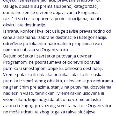
objekti i smeštajne jedinice, prevozna sredstva i dr.
Usluge, opisani su prema službenoj kategorizaciji
domicilne zemlje u vreme objavljivanja Programa,
različiti su i nisu uporedivi po destinacijama, pa ni u
okviru iste destinacije.
Ishrana, konfor i kvalitet usluge zavise prevashodno od
cene aranžmana, izabrane destinacije i kategorizacije,
određene po lokalnim-nacionalnim propisima i van
nadzora i uticaja su Organizatora.
Datum početka i završetka putovanja utvrđen
Programom, ne podrazumeva celodnevni boravak
putnika u smeštajnom objektu, odnosno destinaciji.
Vreme polaska ili dolaska putnika i ulaska ili izlaska
putnika iz smeštajnog objekta, uslovljen je procedurama
na graničnim prelazima, stanju na putevima, dozvolama
nadležnih vlasti, tehničkim i vremenskim uslovima ili
višom silom, koje mogu da utiču na vreme polaska
aviona i drugog prevoznog sredsta na koje Organizator
ne može uticati, te zbog toga za takve slučajeve