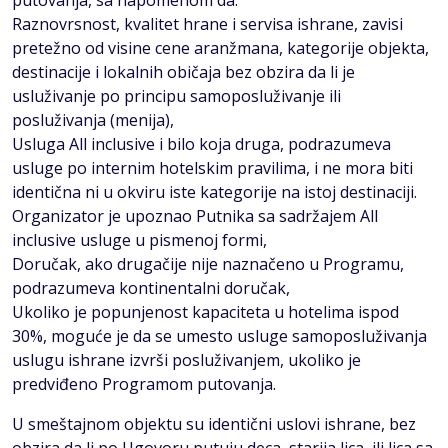
putovanja, sa napomenom da:
Raznovrsnost, kvalitet hrane i servisa ishrane, zavisi
pretežno od visine cene aranžmana, kategorije objekta,
destinacije i lokalnih običaja bez obzira da li je
usluživanje po principu samoposluživanje ili
posluživanja (menija),
Usluga All inclusive i bilo koja druga, podrazumeva
usluge po internim hotelskim pravilima, i ne mora biti
identična ni u okviru iste kategorije na istoj destinaciji.
Organizator je upoznao Putnika sa sadržajem All
inclusive usluge u pismenoj formi,
Doručak, ako drugačije nije naznačeno u Programu,
podrazumeva kontinentalni doručak,
Ukoliko je popunjenost kapaciteta u hotelima ispod
30%, moguće je da se umesto usluge samoposluživanja
uslugu ishrane izvrši posluživanjem, ukoliko je
predviđeno Programom putovanja.
U smeštajnom objektu su identični uslovi ishrane, bez