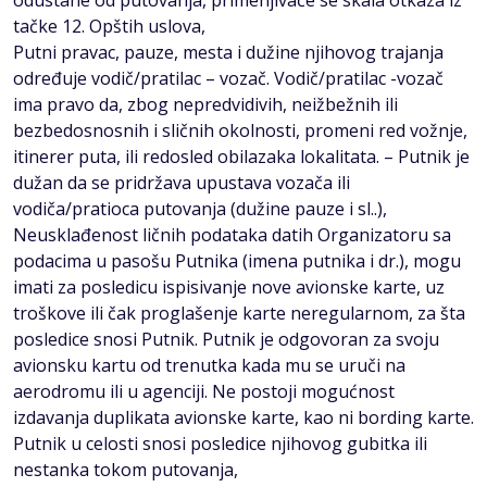
odustane od putovanja, primenjivaće se skala otkaza iz
tačke 12. Opštih uslova,
Putni pravac, pauze, mesta i dužine njihovog trajanja
određuje vodič/pratilac – vozač. Vodič/pratilac -vozač
ima pravo da, zbog nepredvidivih, neižbežnih ili
bezbedosnosnih i sličnih okolnosti, promeni red vožnje,
itinerer puta, ili redosled obilazaka lokalitata. – Putnik je
dužan da se pridržava upustava vozača ili
vodiča/pratioca putovanja (dužine pauze i sl..),
Neusklađenost ličnih podataka datih Organizatoru sa
podacima u pasošu Putnika (imena putnika i dr.), mogu
imati za posledicu ispisivanje nove avionske karte, uz
troškove ili čak proglašenje karte neregularnom, za šta
posledice snosi Putnik. Putnik je odgovoran za svoju
avionsku kartu od trenutka kada mu se uruči na
aerodromu ili u agenciji. Ne postoji mogućnost
izdavanja duplikata avionske karte, kao ni bording karte.
Putnik u celosti snosi posledice njihovog gubitka ili
nestanka tokom putovanja,