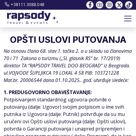
+38111.3088.048
OPŠTI USLOVI PUTOVANJA
Na osnovu člana 68. stav 1. tačka 2. a u skladu sa članovima
70 i 71 Zakona o turizmu („Sl. glasnik RS“ br. 17/2019)
direktor TA “RAPSODY TRAVEL DOO BEOGRAD“ iz Beograda.
ul.VOJVODE ŠUPLJIKCA 19 LOKAL 4 58 PIB: 103721228
Mat.br. 20006544 dana 01.10.2025.. god. utvr
đ
uje sledeće:
1. PREDUGOVORNO OBAVEŠTAVANJE:
Potpisivanjem standardnog ugovora-potvrde o
putovanju (dalje: Ugovor) svojim potpisom u ime svih
putnika iz Ugovora (dalje: Putnik) potvrđuje da su mu
uručeni ovi Opšti uslovi putovanja (dalje: Opšti uslovi),
potvrda o Garanciji putovanja i unapred pripremljen i