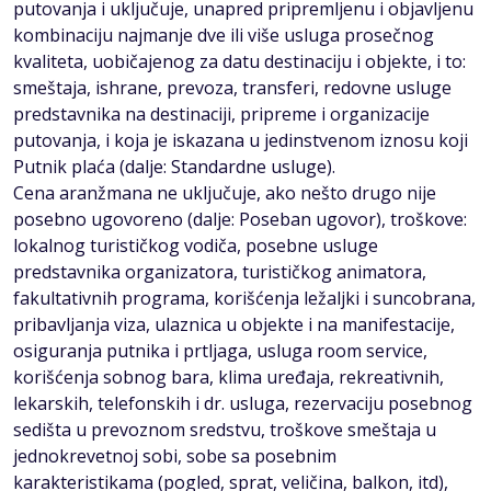
putovanja i uključuje, unapred pripremljenu i objavljenu
kombinaciju najmanje dve ili više usluga prosečnog
kvaliteta, uobičajenog za datu destinaciju i objekte, i to:
smeštaja, ishrane, prevoza, transferi, redovne usluge
predstavnika na destinaciji, pripreme i organizacije
putovanja, i koja je iskazana u jedinstvenom iznosu koji
Putnik plaća (dalje: Standardne usluge).
Cena aranžmana ne uključuje, ako nešto drugo nije
posebno ugovoreno (dalje: Poseban ugovor), troškove:
lokalnog turističkog vodiča, posebne usluge
predstavnika organizatora, turističkog animatora,
fakultativnih programa, korišćenja ležaljki i suncobrana,
pribavljanja viza, ulaznica u objekte i na manifestacije,
osiguranja putnika i prtljaga, usluga room service,
korišćenja sobnog bara, klima uređaja, rekreativnih,
lekarskih, telefonskih i dr. usluga, rezervaciju posebnog
sedišta u prevoznom sredstvu, troškove smeštaja u
jednokrevetnoj sobi, sobe sa posebnim
karakteristikama (pogled, sprat, veličina, balkon, itd),