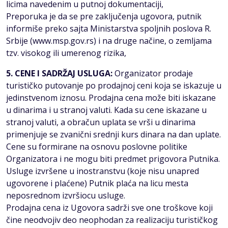
licima navedenim u putnoj dokumentaciji,
Preporuka je da se pre zaključenja ugovora, putnik
informiše preko sajta Ministarstva spoljnih poslova R.
Srbije (www.msp.gov.rs) i na druge načine, o zemljama
tzv. visokog ili umerenog rizika,
5. CENE I SADRŽAJ USLUGA:
Organizator prodaje
turističko putovanje po prodajnoj ceni koja se iskazuje u
jedinstvenom iznosu. Prodajna cena može biti iskazane
u dinarima i u stranoj valuti. Kada su cene iskazane u
stranoj valuti, a obračun uplata se vrši u dinarima
primenjuje se zvanični srednji kurs dinara na dan uplate.
Cene su formirane na osnovu poslovne politike
Organizatora i ne mogu biti predmet prigovora Putnika.
Usluge izvršene u inostranstvu (koje nisu unapred
ugovorene i plaćene) Putnik plaća na licu mesta
neposrednom izvršiocu usluge.
Prodajna cena iz Ugovora sadrži sve one troškove koji
čine neodvojiv deo neophodan za realizaciju turističkog