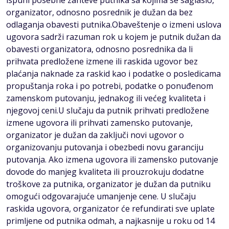
ispuni posebne zahteve putnika sa kojima se saglasio,
organizator, odnosno posrednik je dužan da bez
odlaganja obavesti putnika.Obaveštenje o izmeni uslova
ugovora sadrži razuman rok u kojem je putnik dužan da
obavesti organizatora, odnosno posrednika da li
prihvata predložene izmene ili raskida ugovor bez
plaćanja naknade za raskid kao i podatke o posledicama
propuštanja roka i po potrebi, podatke o ponuđenom
zamenskom putovanju, jednakog ili većeg kvaliteta i
njegovoj ceni.U slučaju da putnik prihvati predložene
izmene ugovora ili prihvati zamensko putovanje,
organizator je dužan da zaključi novi ugovor o
organizovanju putovanja i obezbedi novu garanciju
putovanja. Ako izmena ugovora ili zamensko putovanje
dovode do manjeg kvaliteta ili prouzrokuju dodatne
troškove za putnika, organizator je dužan da putniku
omogući odgovarajuće umanjenje cene. U slučaju
raskida ugovora, organizator će refundirati sve uplate
primljene od putnika odmah, a najkasnije u roku od 14