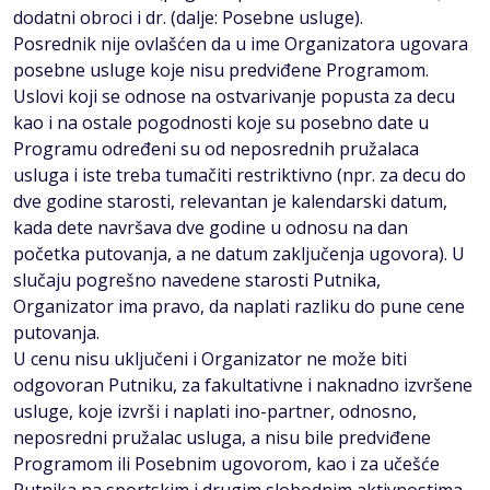
dodatni obroci i dr. (dalje: Posebne usluge).
Posrednik nije ovlašćen da u ime Organizatora ugovara
posebne usluge koje nisu predviđene Programom.
Uslovi koji se odnose na ostvarivanje popusta za decu
kao i na ostale pogodnosti koje su posebno date u
Programu određeni su od neposrednih pružalaca
usluga i iste treba tumačiti restriktivno (npr. za decu do
dve godine starosti, relevantan je kalendarski datum,
kada dete navršava dve godine u odnosu na dan
početka putovanja, a ne datum zaključenja ugovora). U
slučaju pogrešno navedene starosti Putnika,
Organizator ima pravo, da naplati razliku do pune cene
putovanja.
U cenu nisu uključeni i Organizator ne može biti
odgovoran Putniku, za fakultativne i naknadno izvršene
usluge, koje izvrši i naplati ino-partner, odnosno,
neposredni pružalac usluga, a nisu bile predviđene
Programom ili Posebnim ugovorom, kao i za učešće