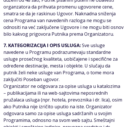
dužem od 48 sati, Putnik pisanim putem ne obavesti
organzatora da prihvata promenu ugovorene cene,
smatra se da je raskinuo Ugovor. Naknadna sniženja
cena Programa van navedenih razloga ne mogu se
odnositi na već zaključene Ugovore i ne mogu biti osnov
bilo kakvog prigovora Putnika prema Organizatoru.
7. KATEGORIZACIJA I OPIS USLUGA:
Sve usluge
navedene u Programu podrazumevaju standardne
usluge prosečnog kvaliteta, uobičajene i specifične za
određene destinacije, mesta i objekte. U slučaju da
putnik želi neke usluge van Programa, o tome mora
zaključiti Poseban ugovor.
Organizator ne odgovara za opise usluga u katalozima
– publikacijama ili na web-sajtovima neposrednih
pružalaca usluga (npr. hotela, prevoznika i dr. lica), osim
ako Putnika nije izričito uputio na iste. Organizator
odgovara samo za opise usluga sadržanih u svojim
Programima, odnosno na svom web sajtu. Smeštajni