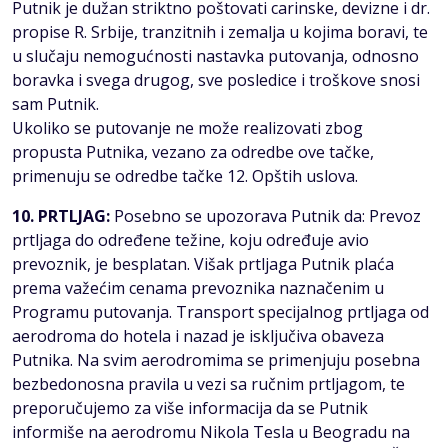
Putnik je dužan striktno poštovati carinske, devizne i dr.
propise R. Srbije, tranzitnih i zemalja u kojima boravi, te
u slučaju nemogućnosti nastavka putovanja, odnosno
boravka i svega drugog, sve posledice i troškove snosi
sam Putnik.
Ukoliko se putovanje ne može realizovati zbog
propusta Putnika, vezano za odredbe ove tačke,
primenuju se odredbe tačke 12. Opštih uslova.
10. PRTLJAG:
Posebno se upozorava Putnik da: Prevoz
prtljaga do određene težine, koju određuje avio
prevoznik, je besplatan. Višak prtljaga Putnik plaća
prema važećim cenama prevoznika naznačenim u
Programu putovanja. Transport specijalnog prtljaga od
aerodroma do hotela i nazad je isključiva obaveza
Putnika. Na svim aerodromima se primenjuju posebna
bezbedonosna pravila u vezi sa ručnim prtljagom, te
preporučujemo za više informacija da se Putnik
informiše na aerodromu Nikola Tesla u Beogradu na