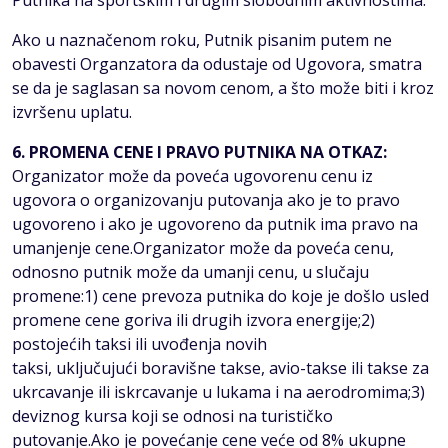
Putnika na sportskim i drugim slobodnim aktivnostima.
Ako u naznačenom roku, Putnik pisanim putem ne
obavesti Organzatora da odustaje od Ugovora, smatra
se da je saglasan sa novom cenom, a što može biti i kroz
izvršenu uplatu.
6. PROMENA CENE I PRAVO PUTNIKA NA OTKAZ:
Organizator može da poveća ugovorenu cenu iz
ugovora o organizovanju putovanja ako je to pravo
ugovoreno i ako je ugovoreno da putnik ima pravo na
umanjenje cene.Organizator može da poveća cenu,
odnosno putnik može da umanji cenu, u slučaju
promene:1) cene prevoza putnika do koje je došlo usled
promene cene goriva ili drugih izvora energije;2)
postojećih taksi ili uvođenja novih
taksi, uključujući boravišne takse, avio-takse ili takse za
ukrcavanje ili iskrcavanje u lukama i na aerodromima;3)
deviznog kursa koji se odnosi na turističko
putovanje.Ako je povećanje cene veće od 8% ukupne