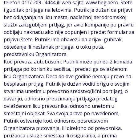
telefon 011/ 209- 4444 ili web sajta: www.beg.aero. Štete
i gubitak prtljaga na letovima, Putnik je dužan da prijavi
bez odlaganja na licu mesta, nadležnoj aerodromskoj
službi za izgubljeni prtljag, jer avio kompanije po pravilu
odbijaju naknadu ako nije popunjen i predat formular za
prijavu štete. Putnik ima obavezu da prijavi gubitak,
oštećenje ili nestanak prtljaga, u toku puta,
predstavniku Organizatora.
Kod prevoza autobusom, Putnik može poneti 2 komada
prtljaga po korisniku sedišta, i predati ga ovlašćenom
licu Organizatora. Deca do dve godine nemaju pravo na
besplatan prtljag. Putnik je dužan voditi brigu o svojim
stvarima unetim u prevozno sredstvo(lični portljag), o
davanju, odnosno preuzimanju prtljaga predatog
ovlašćenom licu prevoznika, odnosno unetom u
smeštajni objekat. Sva svoja prava po navedenom,
Putnik ostvaruje kod, odnosno, posredstvom
Organizatora putovanja, ili direktno od prevoznika,
pružaoca usluge smeštaja ili osiguranja, a prema