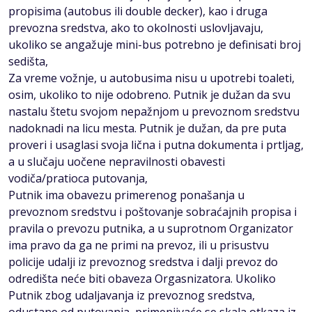
propisima (autobus ili double decker), kao i druga
prevozna sredstva, ako to okolnosti uslovljavaju,
ukoliko se angažuje mini-bus potrebno je definisati broj
sedišta,
Za vreme vožnje, u autobusima nisu u upotrebi toaleti,
osim, ukoliko to nije odobreno. Putnik je dužan da svu
nastalu štetu svojom nepažnjom u prevoznom sredstvu
nadoknadi na licu mesta. Putnik je dužan, da pre puta
proveri i usaglasi svoja lična i putna dokumenta i prtljag,
a u slučaju uočene nepravilnosti obavesti
vodiča/pratioca putovanja,
Putnik ima obavezu primerenog ponašanja u
prevoznom sredstvu i poštovanje sobraćajnih propisa i
pravila o prevozu putnika, a u suprotnom Organizator
ima pravo da ga ne primi na prevoz, ili u prisustvu
policije udalji iz prevoznog sredstva i dalji prevoz do
odredišta neće biti obaveza Orgasnizatora. Ukoliko
Putnik zbog udaljavanja iz prevoznog sredstva,