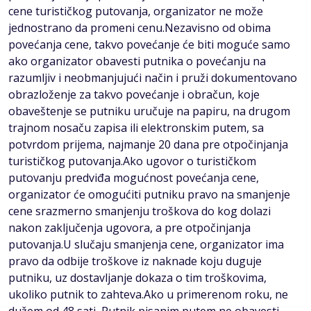
cene turističkog putovanja, organizator ne može
jednostrano da promeni cenu.Nezavisno od obima
povećanja cene, takvo povećanje će biti moguće samo
ako organizator obavesti putnika o povećanju na
razumljiv i neobmanjujući način i pruži dokumentovano
obrazloženje za takvo povećanje i obračun, koje
obaveštenje se putniku uručuje na papiru, na drugom
trajnom nosaču zapisa ili elektronskim putem, sa
potvrdom prijema, najmanje 20 dana pre otpočinjanja
turističkog putovanja.Ako ugovor o turističkom
putovanju predviđa mogućnost povećanja cene,
organizator će omogućiti putniku pravo na smanjenje
cene srazmerno smanjenju troškova do kog dolazi
nakon zaključenja ugovora, a pre otpočinjanja
putovanja.U slučaju smanjenja cene, organizator ima
pravo da odbije troškove iz naknade koju duguje
putniku, uz dostavljanje dokaza o tim troškovima,
ukoliko putnik to zahteva.Ako u primerenom roku, ne