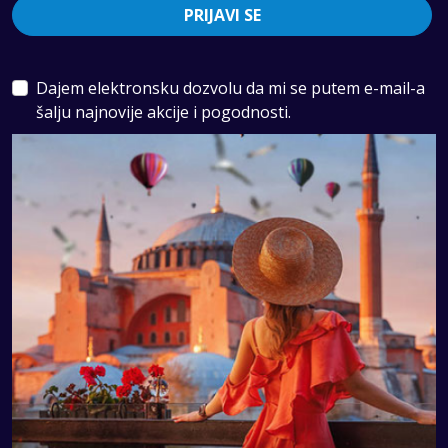
PRIJAVI SE
Beč ne pokazuje bogatstvo na nametljiv način. Njegova
raskoš se ogleda u tome što obična šetnja može da
izgleda kao scena iz filma. Široki bulevari, arhitektura
Dajem elektronsku dozvolu da mi se putem e-mail-a
koja podseća na carsku prošlost i ritam života u kojem
šalju najnovije akcije i pogodnosti.
nema žurbe. Ovde luksuz znači sedeti satima u kafani uz
jedno pivo ili kafu, čitati novine i posmatrati prolaznike.
Muzika u Beču nije rezervisana samo za operu i
koncertne dvorane. Ona izbija iz otvorenih prozora,
svira se u metrou, ili dolazi od uličnih violinista na
Stephansplatzu. Uveče, kada prestane žamor centra,
grad zvuči drugačije, od klasičnih tonova do
elektronskih setova u klubovima. To je grad koji diše
kroz muziku.
Šta videti u Beču?
Beč se doživljava kroz slojeve, od monumentalnih palata