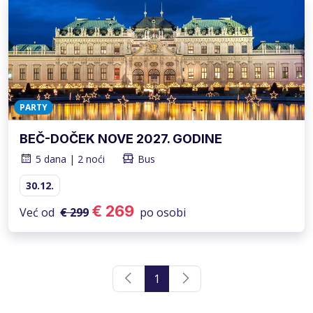
PARTY
BEČ-DOČEK NOVE 2027. GODINE
5 dana | 2 noći
Bus
30.12.
€ 269
Već od
€ 299
po osobi
1