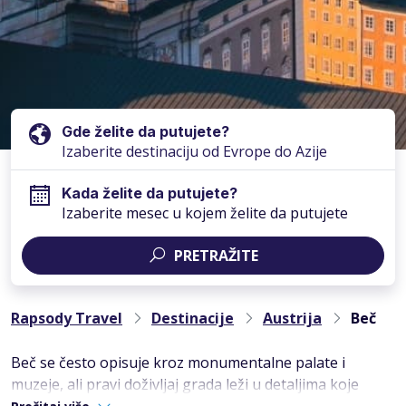
Gde želite da putujete?
Kada želite da putujete?
Izaberite mesec u kojem želite da putujete
PRETRAŽITE
Rapsody Travel
Destinacije
Austrija
Beč
Beč se često opisuje kroz monumentalne palate i
muzeje, ali pravi doživljaj grada leži u detaljima koje
otkrivaš dok hodaš njegovim ulicama. Zvuk tramvaja,