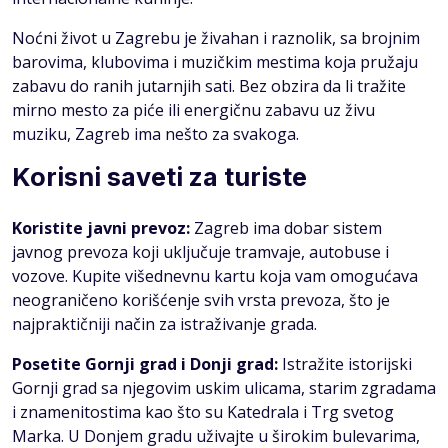
Noćni život u Zagrebu je živahan i raznolik, sa brojnim
barovima, klubovima i muzičkim mestima koja pružaju
zabavu do ranih jutarnjih sati. Bez obzira da li tražite
mirno mesto za piće ili energičnu zabavu uz živu
muziku, Zagreb ima nešto za svakoga.
Korisni saveti za turiste
Koristite javni prevoz:
Zagreb ima dobar sistem
javnog prevoza koji uključuje tramvaje, autobuse i
vozove. Kupite višednevnu kartu koja vam omogućava
neograničeno korišćenje svih vrsta prevoza, što je
najpraktičniji način za istraživanje grada.
Posetite Gornji grad i Donji grad:
Istražite istorijski
Gornji grad sa njegovim uskim ulicama, starim zgradama
i znamenitostima kao što su Katedrala i Trg svetog
Marka. U Donjem gradu uživajte u širokim bulevarima,