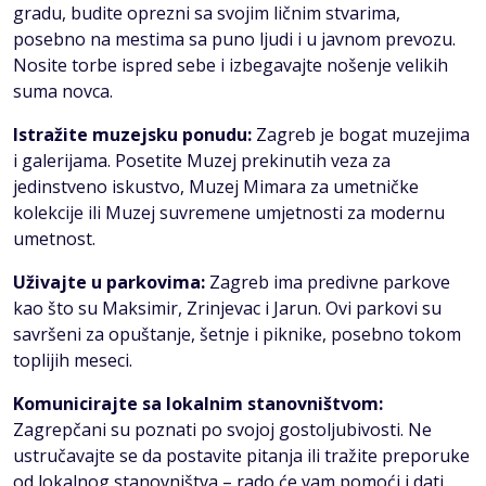
gradu, budite oprezni sa svojim ličnim stvarima,
posebno na mestima sa puno ljudi i u javnom prevozu.
Nosite torbe ispred sebe i izbegavajte nošenje velikih
suma novca.
Istražite muzejsku ponudu:
Zagreb je bogat muzejima
i galerijama. Posetite Muzej prekinutih veza za
jedinstveno iskustvo, Muzej Mimara za umetničke
kolekcije ili Muzej suvremene umjetnosti za modernu
umetnost.
Uživajte u parkovima:
Zagreb ima predivne parkove
kao što su Maksimir, Zrinjevac i Jarun. Ovi parkovi su
savršeni za opuštanje, šetnje i piknike, posebno tokom
toplijih meseci.
Komunicirajte sa lokalnim stanovništvom:
Zagrepčani su poznati po svojoj gostoljubivosti. Ne
ustručavajte se da postavite pitanja ili tražite preporuke
od lokalnog stanovništva – rado će vam pomoći i dati