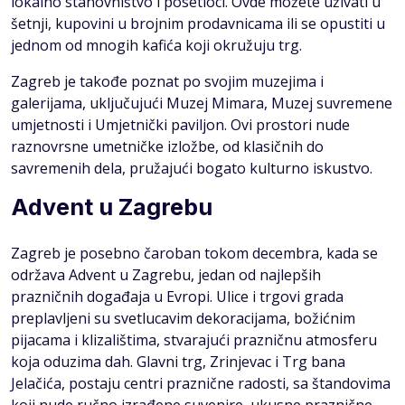
lokalno stanovništvo i posetioci. Ovde možete uživati u
šetnji, kupovini u brojnim prodavnicama ili se opustiti u
jednom od mnogih kafića koji okružuju trg.
Zagreb je takođe poznat po svojim muzejima i
galerijama, uključujući Muzej Mimara, Muzej suvremene
umjetnosti i Umjetnički paviljon. Ovi prostori nude
raznovrsne umetničke izložbe, od klasičnih do
savremenih dela, pružajući bogato kulturno iskustvo.
Advent u Zagrebu
Zagreb je posebno čaroban tokom decembra, kada se
održava Advent u Zagrebu, jedan od najlepših
prazničnih događaja u Evropi. Ulice i trgovi grada
preplavljeni su svetlucavim dekoracijama, božićnim
pijacama i klizalištima, stvarajući prazničnu atmosferu
koja oduzima dah. Glavni trg, Zrinjevac i Trg bana
Jelačića, postaju centri praznične radosti, sa štandovima