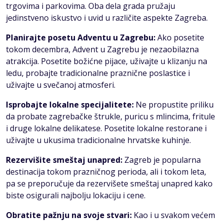
trgovima i parkovima. Oba dela grada pružaju
jedinstveno iskustvo i uvid u različite aspekte Zagreba.
Planirajte posetu Adventu u Zagrebu:
Ako posetite
tokom decembra, Advent u Zagrebu je nezaobilazna
atrakcija. Posetite božićne pijace, uživajte u klizanju na
ledu, probajte tradicionalne praznične poslastice i
uživajte u svečanoj atmosferi.
Isprobajte lokalne specijalitete:
Ne propustite priliku
da probate zagrebačke štrukle, puricu s mlincima, fritule
i druge lokalne delikatese. Posetite lokalne restorane i
uživajte u ukusima tradicionalne hrvatske kuhinje.
Rezervišite smeštaj unapred:
Zagreb je popularna
destinacija tokom prazničnog perioda, ali i tokom leta,
pa se preporučuje da rezervišete smeštaj unapred kako
biste osigurali najbolju lokaciju i cene.
Obratite pažnju na svoje stvari:
Kao i u svakom većem