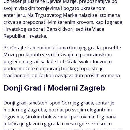
Uznesenja Blažene Djevice Marije, prepoznatljive po
svojim visokim tornjevima i bogato ukrašenom
enterijeru. Na Trgu svetog Marka nalazi se istoimena
crkva sa prepoznatljivim šarenim krovom, kao i zgrada
Hrvatskog sabora i Banski dvori, sedište Vlade
Republike Hrvatske.
Prošetajte kamenitim ulicama Gornjeg grada, posetite
Muzej prekinutih veza ili uživajte u panoramskom
pogledu na grad sa kule Lotrščak. Svakodnevno u
podne možete čuti pucanj Gričkog topa, što je
tradicionalni običaj koji oživljava duh prošlih vremena.
Donji Grad i Moderni Zagreb
Donji grad, smešten ispod Gornjeg grada, centar je
modernog Zagreba, poznat po svojim elegantnim
trgovima, širokim bulevarima i parkovima. Trg bana
Jelačića je glavni trg grada i mesto gde se susreću