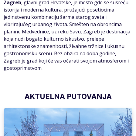
Zagreb
, glavni grad Hrvatske, je mesto gde se susreću
istorija i moderna kultura, pružajući posetiocima
jedinstvenu kombinaciju šarma starog sveta i
vibrirajućeg urbanog života. Smešten na obroncima
planine Medvednice, uz reku Savu, Zagreb je destinacija
koja nudi bogato kulturno iskustvo, prelepe
arhitektonske znamenitosti, živahne tržnice i ukusnu
gastronomsku scenu. Bez obzira na doba godine,
Zagreb je grad koji će vas očarati svojom atmosferom i
gostoprimstvom.
AKTUELNA PUTOVANJA