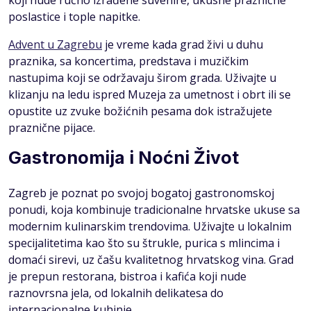
koji nude ručno izrađene suvenire, ukusne praznične
poslastice i tople napitke.
Advent u Zagrebu
je vreme kada grad živi u duhu
praznika, sa koncertima, predstava i muzičkim
nastupima koji se održavaju širom grada. Uživajte u
klizanju na ledu ispred Muzeja za umetnost i obrt ili se
opustite uz zvuke božićnih pesama dok istražujete
praznične pijace.
Gastronomija i Noćni Život
Zagreb je poznat po svojoj bogatoj gastronomskoj
ponudi, koja kombinuje tradicionalne hrvatske ukuse sa
modernim kulinarskim trendovima. Uživajte u lokalnim
specijalitetima kao što su štrukle, purica s mlincima i
domaći sirevi, uz čašu kvalitetnog hrvatskog vina. Grad
je prepun restorana, bistroa i kafića koji nude
raznovrsna jela, od lokalnih delikatesa do
internacionalne kuhinje.