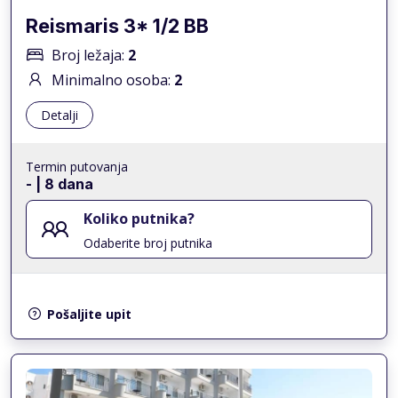
Reismaris 3* 1/2 BB
Broj ležaja:
2
Minimalno osoba:
2
Detalji
Termin putovanja
-
| 8 dana
Koliko putnika?
Odaberite broj putnika
Pošaljite upit