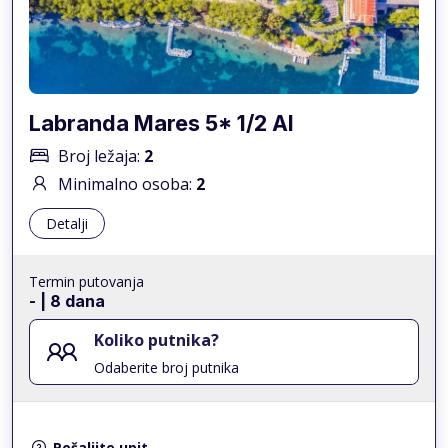
Labranda Mares 5* 1/2 AI
Broj ležaja:
2
Minimalno osoba:
2
Detalji
Termin putovanja
-
| 8 dana
Koliko putnika?
Odaberite broj putnika
Pošaljite upit