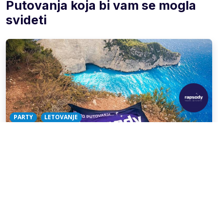
Putovanja koja bi vam se mogla
svideti
PARTY
LETOVANJE
Zakintos 2026
12 dana | 9 noći
Bus
Trajekt
14.08.
23.08.
€ 199
Već od
€ 229
po osobi