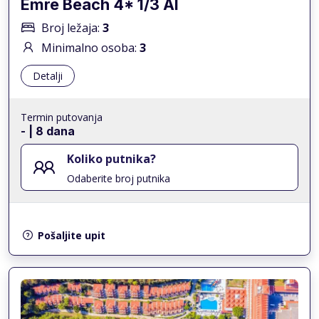
Emre Beach 4* 1/3 AI
Broj ležaja:
3
Minimalno osoba:
3
Detalji
Termin putovanja
-
| 8 dana
Koliko putnika?
Odaberite broj putnika
Pošaljite upit