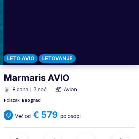
LETO AVIO
LETOVANJE
Marmaris AVIO
8 dana | 7 noći
Avion
Polazak:
Beograd
€ 579
Već od
po osobi