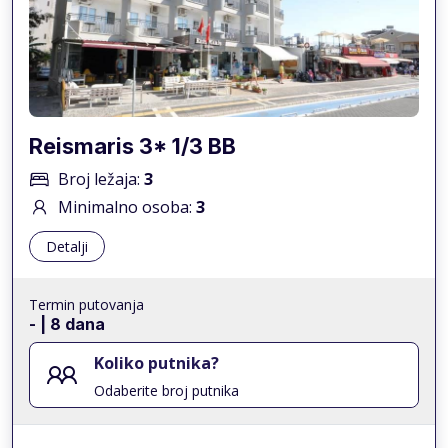
Reismaris 3* 1/3 BB
Broj ležaja:
3
Minimalno osoba:
3
Detalji
Termin putovanja
-
| 8 dana
Koliko putnika?
Odaberite broj putnika