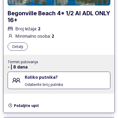
Begonville Beach 4* 1/2 AI ADL ONLY
16+
Broj ležaja:
2
Minimalno osoba:
2
Detalji
Termin putovanja
-
| 8 dana
Koliko putnika?
Odaberite broj putnika
Pošaljite upit