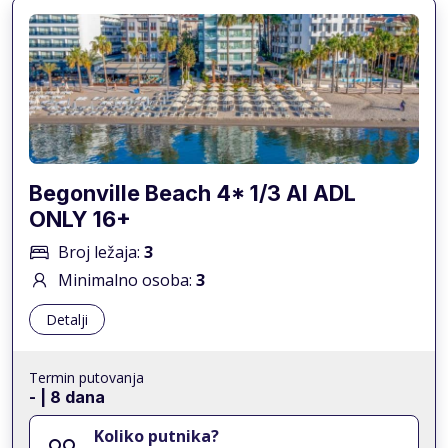
Begonville Beach 4* 1/3 AI ADL
ONLY 16+
Broj ležaja:
3
Minimalno osoba:
3
Detalji
Termin putovanja
-
| 8 dana
Koliko putnika?