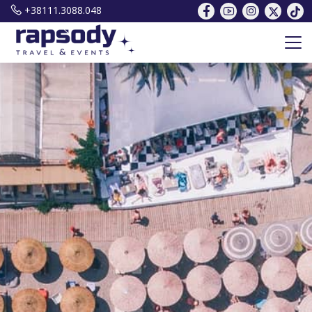
+38111.3088.048