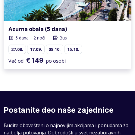
Azurna obala (5 dana)
5 dana | 2 noći
Bus
27.08.
17.09.
08.10.
15.10.
€ 149
Već od
po osobi
Postanite deo naše zajednice
Budite obavešteni o najnovijim akcijama i ponudama za
najbolja putovanja. Dobrodošli u svet nezaboravnih