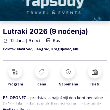
Lutraki 2026 (9 noćenja)
12 dana | 9 noći
Bus
Polazak:
Novi Sad, Beograd, Kragujevac, Niš
Program
Cena
Napomena
Izleti
PELOPONEZ
– predstavlja najjužniji deo kontinentalne
Grčke, iako je danas praktično ostrvo posle izgradnje
Korintskog kanala 1893.godine. Na Peloponezu je
Pročitaj više