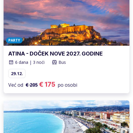
PARTY
ATINA - DOČEK NOVE 2027. GODINE
6 dana | 3 noći
Bus
29.12.
€ 175
Već od
€ 205
po osobi