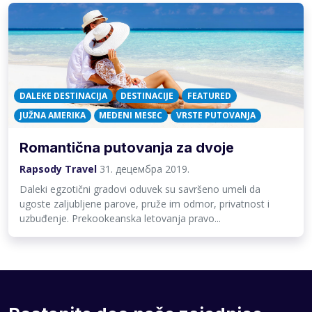
DALEKE DESTINACIJA
DESTINACIJE
FEATURED
JUŽNA AMERIKA
MEDENI MESEC
VRSTE PUTOVANJA
Romantična putovanja za dvoje
Rapsody Travel
31. децембра 2019.
Daleki egzotični gradovi oduvek su savršeno umeli da
ugoste zaljubljene parove, pruže im odmor, privatnost i
uzbuđenje. Prekookeanska letovanja pravo...