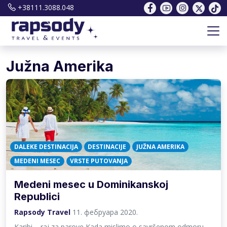
+38111.3088.048
Južna Amerika
DALEKE DESTINACIJA
DESTINACIJE
JUŽNA AMERIKA
MEDENI MESEC
VRSTE PUTOVANJA
Medeni mesec u Dominikanskoj
Republici
Rapsody Travel
11. фебруара 2020.
Karibi – raj za parove Kada mislimo o savršenom odmoru,