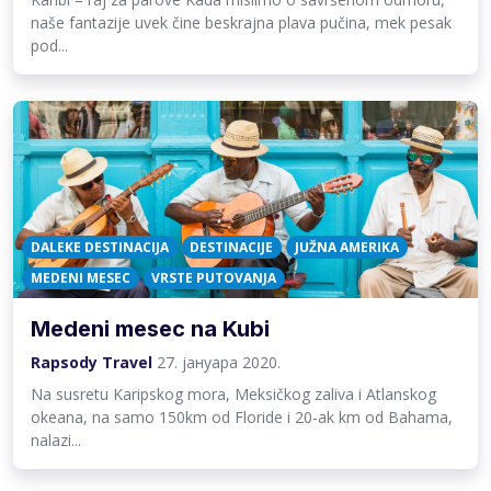
naše fantazije uvek čine beskrajna plava pučina, mek pesak
pod...
DALEKE DESTINACIJA
DESTINACIJE
JUŽNA AMERIKA
MEDENI MESEC
VRSTE PUTOVANJA
Medeni mesec na Kubi
Rapsody Travel
27. јануара 2020.
Na susretu Karipskog mora, Meksičkog zaliva i Atlanskog
okeana, na samo 150km od Floride i 20-ak km od Bahama,
nalazi...