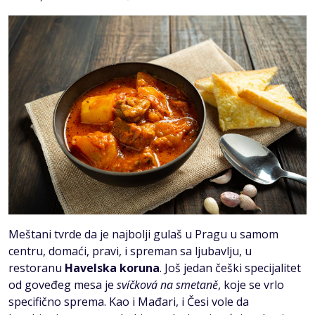
Meštani tvrde da je najbolji gulaš u Pragu u samom
centru, domaći, pravi, i spreman sa ljubavlju, u
restoranu
Havelska koruna
. Još jedan češki specijalitet
od goveđeg mesa je
svíčková na smetaně
, koje se vrlo
specifično sprema. Kao i Mađari, i Česi vole da