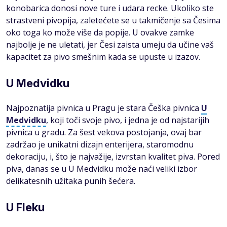
konobarica donosi nove ture i udara recke. Ukoliko ste
strastveni pivopija, zaletećete se u takmičenje sa Česima
oko toga ko može više da popije. U ovakve zamke
najbolje je ne uletati, jer Česi zaista umeju da učine vaš
kapacitet za pivo smešnim kada se upuste u izazov.
U Medvidku
Najpoznatija pivnica u Pragu je stara Češka pivnica
U
Medvidku
, koji toči svoje pivo, i jedna je od najstarijih
pivnica u gradu. Za šest vekova postojanja, ovaj bar
zadržao je unikatni dizajn enterijera, staromodnu
dekoraciju, i, što je najvažije, izvrstan kvalitet piva. Pored
piva, danas se u U Medvidku može naći veliki izbor
delikatesnih užitaka punih šećera.
U Fleku