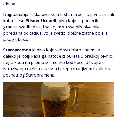
ukusa.
Najpoznatija češka piva koja biste naručili u pivnicama ili
kafani jesu
Pilsner Urquell
, pivo koje je pomerilo
granice svetlih piva, i sa kojim su sva pils piva bila
poređana od tada. Pivo je svetlo, tipične zlatne boje, i
jakog ukusa.
Staropramen
je pivo koje već svi dobro znamo, a
daleko je bolji kada ga natoče iz bureta u praškoj pivnici
nego kada ga pijemo iz limenke kod kuće. Uživajte u
istraživanju razlika u ukusu i prepoznatljivom kvalitetu
poznatnog Staropramena.