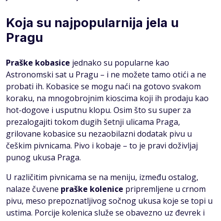
Koja su najpopularnija jela u
Pragu
Praške kobasice
jednako su popularne kao
Astronomski sat u Pragu – i ne možete tamo otići a ne
probati ih. Kobasice se mogu naći na gotovo svakom
koraku, na mnogobrojnim kioscima koji ih prodaju kao
hot-dogove i usputnu klopu. Osim što su super za
prezalogajiti tokom dugih šetnji ulicama Praga,
grilovane kobasice su nezaobilazni dodatak pivu u
češkim pivnicama. Pivo i kobaje – to je pravi doživljaj
punog ukusa Praga.
U različitim pivnicama se na meniju, između ostalog,
nalaze čuvene
praške kolenice
pripremljene u crnom
pivu, meso prepoznatljivog sočnog ukusa koje se topi u
ustima. Porcije kolenica služe se obavezno uz đevrek i