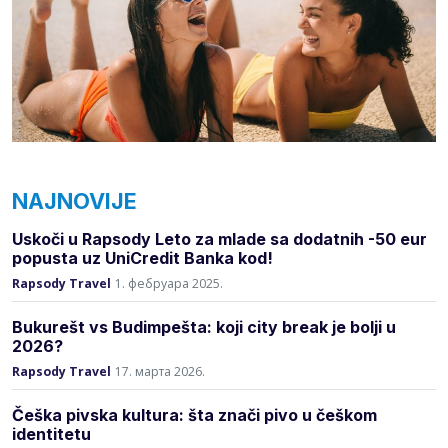
NAJNOVIJE
Uskoči u Rapsody Leto za mlade sa dodatnih -50 eur
popusta uz UniCredit Banka kod!
Rapsody Travel
1. фебруара 2025.
Bukurešt vs Budimpešta: koji city break je bolji u
2026?
Rapsody Travel
17. марта 2026.
Češka pivska kultura: šta znači pivo u češkom
identitetu