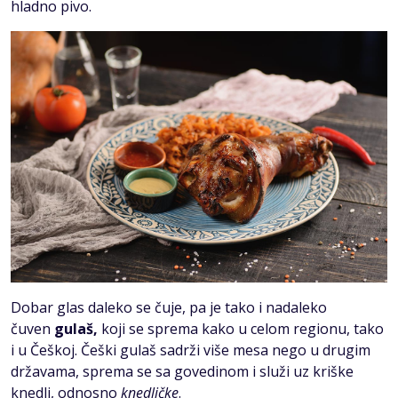
hladno pivo.
Dobar glas daleko se čuje, pa je tako i nadaleko
čuven
gulaš,
koji se sprema kako u celom regionu, tako
i u Češkoj. Češki gulaš sadrži više mesa nego u drugim
državama, sprema se sa govedinom i služi uz kriške
knedli, odnosno
knedličke
.