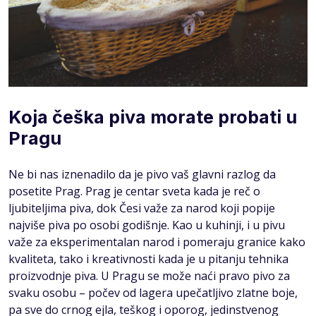
Koja češka piva morate probati u
Pragu
Ne bi nas iznenadilo da je pivo vaš glavni razlog da
posetite Prag. Prag je centar sveta kada je reč o
ljubiteljima piva, dok Česi važe za narod koji popije
najviše piva po osobi godišnje. Kao u kuhinji, i u pivu
važe za eksperimentalan narod i pomeraju granice kako
kvaliteta, tako i kreativnosti kada je u pitanju tehnika
proizvodnje piva. U Pragu se može naći pravo pivo za
svaku osobu – počev od lagera upečatljivo zlatne boje,
pa sve do crnog ejla, teškog i oporog, jedinstvenog