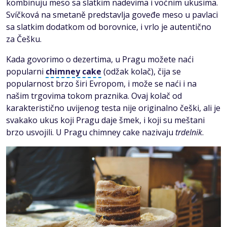
kombinuju meso sa slatkim nadevima i voćnim ukusima.
Svíčková na smetaně predstavlja goveđe meso u pavlaci
sa slatkim dodatkom od borovnice, i vrlo je autentično
za Češku.
Kada govorimo o dezertima, u Pragu možete naći
popularni
chimney cake
(odžak kolač), čija se
popularnost brzo širi Evropom, i može se naći i na
našim trgovima tokom praznika. Ovaj kolač od
karakteristično uvijenog testa nije originalno češki, ali je
svakako ukus koji Pragu daje šmek, i koji su meštani
brzo usvojili. U Pragu chimney cake nazivaju
trdelnik
.