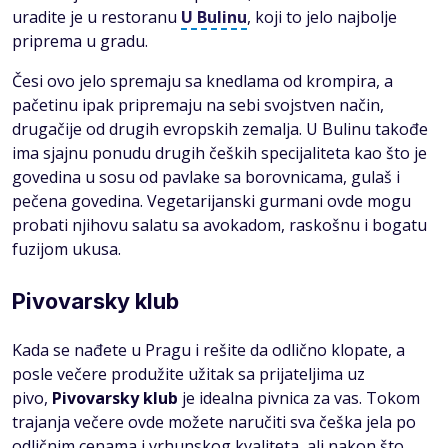
uradite je u restoranu
U Bulinu
, koji to jelo najbolje
priprema u gradu.
Česi ovo jelo spremaju sa knedlama od krompira, a
pačetinu ipak pripremaju na sebi svojstven način,
drugačije od drugih evropskih zemalja. U Bulinu takođe
ima sjajnu ponudu drugih čeških specijaliteta kao što je
govedina u sosu od pavlake sa borovnicama, gulaš i
pečena govedina. Vegetarijanski gurmani ovde mogu
probati njihovu salatu sa avokadom, raskošnu i bogatu
fuzijom ukusa.
Pivovarsky klub
Kada se nađete u Pragu i rešite da odlično klopate, a
posle večere produžite užitak sa prijateljima uz
pivo,
Pivovarsky klub
je idealna pivnica za vas. Tokom
trajanja večere ovde možete naručiti sva češka jela po
odličnim cenama i vrhunskog kvaliteta, ali nakon što