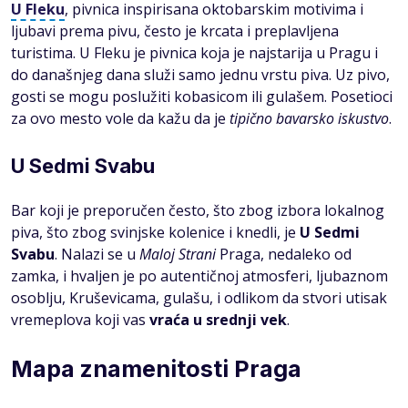
U Fleku
, pivnica inspirisana oktobarskim motivima i
ljubavi prema pivu, često je krcata i preplavljena
turistima. U Fleku je pivnica koja je najstarija u Pragu i
do današnjeg dana služi samo jednu vrstu piva. Uz pivo,
gosti se mogu poslužiti kobasicom ili gulašem. Posetioci
za ovo mesto vole da kažu da je
tipično bavarsko iskustvo
.
U Sedmi Svabu
Bar koji je preporučen često, što zbog izbora lokalnog
piva, što zbog svinjske kolenice i knedli, je
U Sedmi
Svabu
. Nalazi se u
Maloj Strani
Praga, nedaleko od
zamka, i hvaljen je po autentičnoj atmosferi, ljubaznom
osoblju, Kruševicama, gulašu, i odlikom da stvori utisak
vremeplova koji vas
vraća u srednji vek
.
Mapa znamenitosti Praga