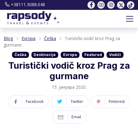
+38111.3088.048
Blog
Evropa
Češka
Turistički vodič kroz Prag za
gurmane
Češka
Destinacije
Evropa
Featured
Vodiči
Turistički vodič kroz Prag za
gurmane
15. јануара 2020.
Facebook
Twitter
Pinterest
Email