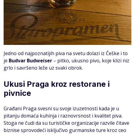
Jedno od najpoznatijih piva na svetu dolazi iz Češke i to
je
Budvar Budweiser
– pitko, ukusno pivo, koje klizi niz
grlo i savršeno leže uz svaki obrok.
Ukusi Praga kroz restorane i
pivnice
Građani Praga svesni su svoje izuzetnosti kada je u
pitanju domaća kuhinja i raznovrsnost i kvalitet piva.
Stoga ne čudi da su turističke organizacije razvile čitave
biznise sprovodeći isključivo gurmanske ture kroz ceo