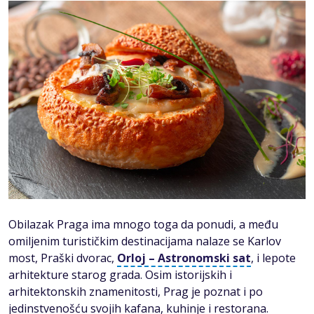
Obilazak Praga ima mnogo toga da ponudi, a među
omiljenim turističkim destinacijama nalaze se Karlov
most, Praški dvorac,
Orloj – Astronomski sat
, i lepote
arhitekture starog grada. Osim istorijskih i
arhitektonskih znamenitosti, Prag je poznat i po
jedinstvenošću svojih kafana, kuhinje i restorana.