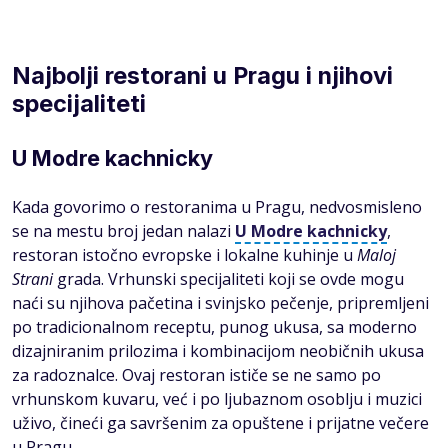
Najbolji restorani u Pragu i njihovi
specijaliteti
U Modre kachnicky
Kada govorimo o restoranima u Pragu, nedvosmisleno
se na mestu broj jedan nalazi
U Modre kachnicky
,
restoran istočno evropske i lokalne kuhinje u
Maloj
Strani
grada. Vrhunski specijaliteti koji se ovde mogu
naći su njihova pačetina i svinjsko pečenje, pripremljeni
po tradicionalnom receptu, punog ukusa, sa moderno
dizajniranim prilozima i kombinacijom neobičnih ukusa
za radoznalce. Ovaj restoran ističe se ne samo po
vrhunskom kuvaru, već i po ljubaznom osoblju i muzici
uživo, čineći ga savršenim za opuštene i prijatne večere
u Pragu.