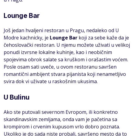
Lounge Bar
Još jedan hvaljeni restoran u Pragu, nedaleko od U
Modre kachnicky, je
Lounge Bar
koji za sebe kaže da je
čehoslovački restoran. U njemu možete uživati u velikoj
ponudi izvrsne lokalne kuhinje, kao i neobičnim
spojevima obrok salate sa kruškom i orašastim voćem.
Posle osam sati uveče, u ovom restoranu savršen
romantični ambijent stvara pijanista koji nenametljivo
svira dok vi uživate u raskošnim ukusima.
U Bulinu
Ako ste putovali severnom Evropom, ili konkretno
skandinavskim zemljama, onda vam je pačetina sa
krompirom i crvenim kupusom vrlo dobro poznata.
Ukoliko je do sada niste probali, savršeno mesto da to