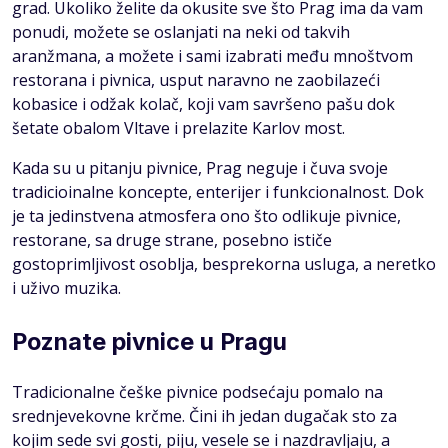
grad. Ukoliko želite da okusite sve što Prag ima da vam
ponudi, možete se oslanjati na neki od takvih
aranžmana, a možete i sami izabrati među mnoštvom
restorana i pivnica, usput naravno ne zaobilazeći
kobasice i odžak kolač, koji vam savršeno pašu dok
šetate obalom Vltave i prelazite Karlov most.
Kada su u pitanju pivnice, Prag neguje i čuva svoje
tradicioinalne koncepte, enterijer i funkcionalnost. Dok
je ta jedinstvena atmosfera ono što odlikuje pivnice,
restorane, sa druge strane, posebno ističe
gostoprimljivost osoblja, besprekorna usluga, a neretko
i uživo muzika.
Poznate pivnice u Pragu
Tradicionalne češke pivnice podsećaju pomalo na
srednjevekovne krčme. Čini ih jedan dugačak sto za
kojim sede svi gosti, piju, vesele se i nazdravljaju, a