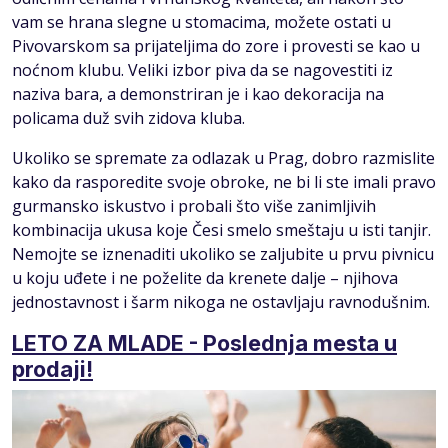
vam se hrana slegne u stomacima, možete ostati u
Pivovarskom sa prijateljima do zore i provesti se kao u
noćnom klubu. Veliki izbor piva da se nagovestiti iz
naziva bara, a demonstriran je i kao dekoracija na
policama duž svih zidova kluba.
Ukoliko se spremate za odlazak u Prag, dobro razmislite
kako da rasporedite svoje obroke, ne bi li ste imali pravo
gurmansko iskustvo i probali što više zanimljivih
kombinacija ukusa koje Česi smelo smeštaju u isti tanjir.
Nemojte se iznenaditi ukoliko se zaljubite u prvu pivnicu
u koju uđete i ne poželite da krenete dalje – njihova
jednostavnost i šarm nikoga ne ostavljaju ravnodušnim.
LETO ZA MLADE - Poslednja mesta u
prodaji!