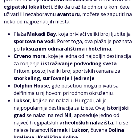
egipatski lokaliteti
. Bilo da tražite odmor u kom ćete
uživati ili nezaboravnu
avanturu
, možete se zaputiti na
neko od najpoznatijih mesta:
Plaža
Makadi Bay
, koja privlači veliki broj ljubitelja
sportova na vodi
. Poret toga, ova plaža je poznata
po
luksuznim odmaralištima
i
hotelima
.
Crveno more
, koje je jedna od najboljih destinacija
za ronjenje i
istraživanje podvodnog sveta
.
Pritom, postoji veliki broj sportskih centara za
snorkeling
,
surfovanje
i
jedrenje
.
Dolphin House
, gde posetioci mogu plivati sa
delfinima u njihovom prirodnom okruženju.
Luksor
, koji se ne nalazi u Hurgadi, ali je
najpopularnija destinacija za izlete. Ovaj
istorijski
grad
se nalazi na reci
Nil
, aposeduje jedno od
najvećih egipatskih
arheoloških nalazišta
. Tu se
nalaze hramovi
Karnak
i
Luksor
, čuvena
Dolina
kraljeva
i
Kraljičina dolina
.