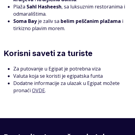
Plaža
Sahl Hasheesh
, sa luksuznim restoranima i
odmaralištima.
Soma Bay
je zaliv sa
belim peščanim plažama
i
tirkizno plavim morem.
Korisni saveti za turiste
Za putovanje u Egipat je potrebna viza
Valuta koja se koristi je egipatska funta
Dodatne informacije za ulazak u Egipat možete
pronaći
OVDE
.