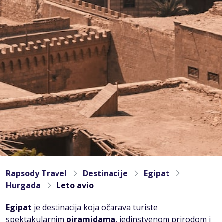
Rapsody Travel
Destinacije
Egipat
Hurgada
Leto avio
Egipat
je destinacija koja očarava turiste
spektakularnim
piramidama
, jedinstvenom prirodom i