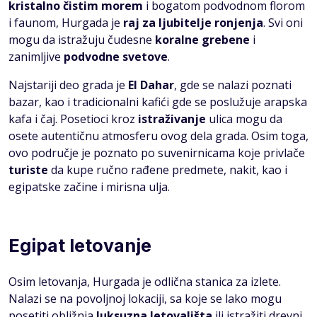
kristalno čistim morem
i bogatom podvodnom florom
i faunom, Hurgada je
raj za ljubitelje ronjenja
. Svi oni
mogu da istražuju čudesne
koralne grebene
i
zanimljive
podvodne svetove
.
Najstariji deo grada je
El Dahar
, gde se nalazi poznati
bazar, kao i tradicionalni kafići gde se poslužuje arapska
kafa i čaj. Posetioci kroz
istraživanje
ulica mogu da
osete autentičnu atmosferu ovog dela grada. Osim toga,
ovo područje je poznato po suvenirnicama koje privlače
turiste
da kupe ručno rađene predmete, nakit, kao i
egipatske začine i mirisna ulja.
Egipat letovanje
Osim letovanja, Hurgada je odlična stanica za izlete.
Nalazi se na povoljnoj lokaciji, sa koje se lako mogu
posetiti obližnja
luksuzna letovališta
ili istražiti drevni