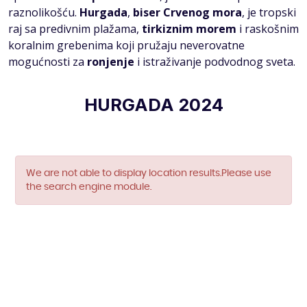
raznolikošću.
Hurgada
,
biser Crvenog mora
, je tropski
raj sa predivnim plažama,
tirkiznim morem
i raskošnim
koralnim grebenima koji pružaju neverovatne
mogućnosti za
ronjenje
i istraživanje podvodnog sveta.
HURGADA 2024