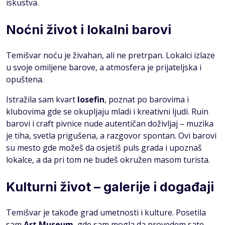
iskustva.
Noćni život i lokalni barovi
Temišvar noću je živahan, ali ne pretrpan. Lokalci izlaze
u svoje omiljene barove, a atmosfera je prijateljska i
opuštena.
Istražila sam kvart
Iosefin
, poznat po barovima i
klubovima gde se okupljaju mladi i kreativni ljudi. Ruin
barovi i craft pivnice nude autentičan doživljaj – muzika
je tiha, svetla prigušena, a razgovor spontan. Ovi barovi
su mesto gde možeš da osjetiš puls grada i upoznaš
lokalce, a da pri tom ne budeš okružen masom turista.
Kulturni život – galerije i događaji
Temišvar je takođe grad umetnosti i kulture. Posetila
sam
Art Museum
, gde sam mogla da provedem sate