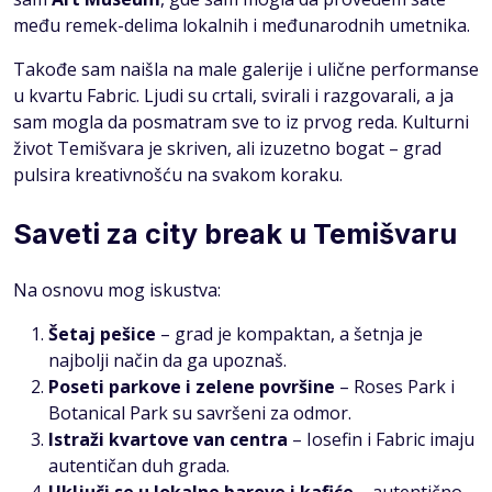
među remek-delima lokalnih i međunarodnih umetnika.
Takođe sam naišla na male galerije i ulične performanse
u kvartu Fabric. Ljudi su crtali, svirali i razgovarali, a ja
sam mogla da posmatram sve to iz prvog reda. Kulturni
život Temišvara je skriven, ali izuzetno bogat – grad
pulsira kreativnošću na svakom koraku.
Saveti za city break u Temišvaru
Na osnovu mog iskustva:
Šetaj pešice
– grad je kompaktan, a šetnja je
najbolji način da ga upoznaš.
Poseti parkove i zelene površine
– Roses Park i
Botanical Park su savršeni za odmor.
Istraži kvartove van centra
– Iosefin i Fabric imaju
autentičan duh grada.