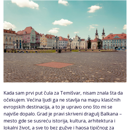
Kada sam prvi put čula za Temišvar, nisam znala šta da
očekujem. Većina ljudi ga ne stavlja na mapu klasičnih
evropskih destinacija, a to je upravo ono što mi se
najviše dopalo. Grad je pravi skriveni dragulj Balkana –
mesto gde se susreću istorija, kultura, arhitektura i
lokalni život, a sve to bez gužve i haosa tipičnog za