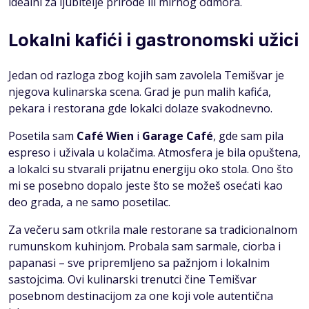
idealni za ljubitelje prirode ili mirnog odmora.
Lokalni kafići i gastronomski užici
Jedan od razloga zbog kojih sam zavolela Temišvar je
njegova kulinarska scena. Grad je pun malih kafića,
pekara i restorana gde lokalci dolaze svakodnevno.
Posetila sam
Café Wien
i
Garage Café
, gde sam pila
espreso i uživala u kolačima. Atmosfera je bila opuštena,
a lokalci su stvarali prijatnu energiju oko stola. Ono što
mi se posebno dopalo jeste što se možeš osećati kao
deo grada, a ne samo posetilac.
Za večeru sam otkrila male restorane sa tradicionalnom
rumunskom kuhinjom. Probala sam sarmale, ciorba i
papanasi – sve pripremljeno sa pažnjom i lokalnim
sastojcima. Ovi kulinarski trenutci čine Temišvar
posebnom destinacijom za one koji vole autentična