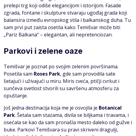
prelepi trg koji odiše elegancijom i istorijom. Fasade
zgrada, fontane i skulpture stvaraju ugođaj grada koji
balansira između evropskog stila i balkanskog duha. Tu
sam prvi put zaista osetila kako Temišvar može biti
„Pariz Balkana“ – elegantan, ali nepretenciozan.
Parkovi i zelene oaze
Temišvar je poznat po svojim zelenim površinama.
Posetila sam
Roses Park
, gde sam provodila sate
šetajući i uživajući u miru. Miris cveća, ptičji cvrkut i
sunčeva svetlost stvorili su savršenu atmosferu za
opuštanje.
Još jedna destinacija koja me je osvojila je
Botanical
Park
. Šetala sam stazama, divila se biljkama i travama, i
osećala se kao da sam pronašla mesto daleko od gužve i
buke. Parkovi Temišvara su pravi skriveni dragulji,