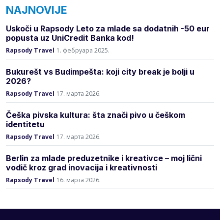
NAJNOVIJE
Uskoči u Rapsody Leto za mlade sa dodatnih -50 eur
popusta uz UniCredit Banka kod!
Rapsody Travel
1. фебруара 2025.
Bukurešt vs Budimpešta: koji city break je bolji u
2026?
Rapsody Travel
17. марта 2026.
Češka pivska kultura: šta znači pivo u češkom
identitetu
Rapsody Travel
17. марта 2026.
Berlin za mlade preduzetnike i kreativce – moj lični
vodič kroz grad inovacija i kreativnosti
Rapsody Travel
16. марта 2026.