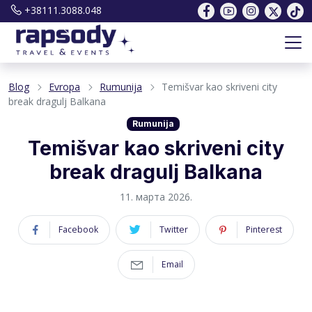
+38111.3088.048
Blog
Evropa
Rumunija
Temišvar kao skriveni city
break dragulj Balkana
Rumunija
Temišvar kao skriveni city
break dragulj Balkana
11. марта 2026.
Facebook
Twitter
Pinterest
Email