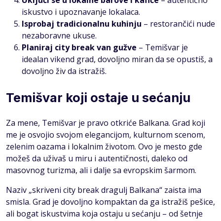
Uključi se u lokalne barove i kafiće
– autentično
iskustvo i upoznavanje lokalaca.
Isprobaj tradicionalnu kuhinju
– restorančići nude
nezaboravne ukuse.
Planiraj city break van gužve
– Temišvar je
idealan vikend grad, dovoljno miran da se opustiš, a
dovoljno živ da istražiš.
Temišvar koji ostaje u sećanju
Za mene, Temišvar je pravo otkriće Balkana. Grad koji
me je osvojio svojom elegancijom, kulturnom scenom,
zelenim oazama i lokalnim životom. Ovo je mesto gde
možeš da uživaš u miru i autentičnosti, daleko od
masovnog turizma, ali i dalje sa evropskim šarmom.
Naziv „skriveni city break dragulj Balkana“ zaista ima
smisla. Grad je dovoljno kompaktan da ga istražiš pešice,
ali bogat iskustvima koja ostaju u sećanju – od šetnje