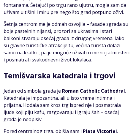
fontanama. Šetajući po trgu rano ujutru, mogla sam da
uživam u tišini i miru pre nego što grad potpuno oživi.
Šetnja centrom me je odmah osvojila – fasade zgrada su
boje pastelnih nijansi, prozori sa ukrasima i stari
balkoni stvaraju osećaj grada iz drugog vremena. Iako
su glavne turističke atrakcije tu, većina turista dolazi
samo na kratko, pa je moguće uživati u mirnoj atmosferi
i posmatrati svakodnevni život lokalaca.
Temišvarska katedrala i trgovi
Jedan od simbola grada je
Roman Catholic Cathedral
.
Katedrala je impozantna, ali u isto vreme intimna i
prijatna. Hodala sam kroz trg ispred nje i posmatrala
ljude koji piju kafu, razgovaraju i igraju šah – osećaj
grada je neopisiv.
Pored centralnog trga, obišla sam i
Piata Victoriei
,