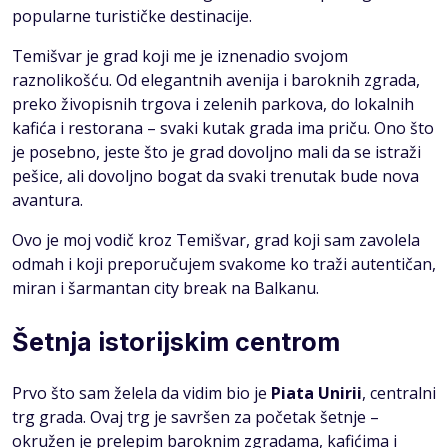
popularne turističke destinacije.
Temišvar je grad koji me je iznenadio svojom
raznolikošću. Od elegantnih avenija i baroknih zgrada,
preko živopisnih trgova i zelenih parkova, do lokalnih
kafića i restorana – svaki kutak grada ima priču. Ono što
je posebno, jeste što je grad dovoljno mali da se istraži
pešice, ali dovoljno bogat da svaki trenutak bude nova
avantura.
Ovo je moj vodič kroz Temišvar, grad koji sam zavolela
odmah i koji preporučujem svakome ko traži autentičan,
miran i šarmantan city break na Balkanu.
Šetnja istorijskim centrom
Prvo što sam želela da vidim bio je
Piata Unirii
, centralni
trg grada. Ovaj trg je savršen za početak šetnje –
okružen je prelepim baroknim zgradama, kafićima i