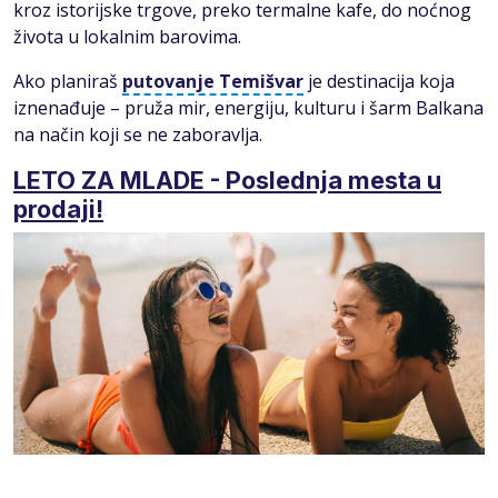
kroz istorijske trgove, preko termalne kafe, do noćnog
života u lokalnim barovima.
Ako planiraš
putovanje Temišvar
je destinacija koja
iznenađuje – pruža mir, energiju, kulturu i šarm Balkana
na način koji se ne zaboravlja.
LETO ZA MLADE - Poslednja mesta u
prodaji!