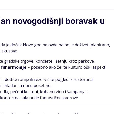
alan novogodišnji boravak u
a je doček Nove godine ovde najbolje doživeti planirano,
 iskustva:
e gradske trgove, koncerte i šetnju kroz parkove.
 filharmonije
– posebno ako želite kulturološki aspekt
u
– dođite ranije ili rezervišite pogled iz restorana.
imi hladan, a noću posebno.
udla, pečeni kesteni, kuhano vino i šampanjac.
i koncertna sala nude fantastične kadrove.