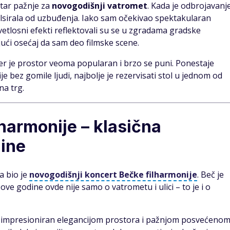
tar pažnje za
novogodišnji vatromet
. Kada je odbrojavanj
ulsirala od uzbuđenja. Iako sam očekivao spektakularan
etlosni efekti reflektovali su se u zgradama gradske
ući osećaj da sam deo filmske scene.
jer je prostor veoma popularan i brzo se puni. Ponestaje
e bez gomile ljudi, najbolje je rezervisati stol u jednom od
na trg.
harmonije – klasična
dine
a bio je
novogodišnji koncert Bečke filharmonije
. Beč je
ove godine ovde nije samo o vatrometu i ulici – to je i o
 impresioniran elegancijom prostora i pažnjom posvećeno