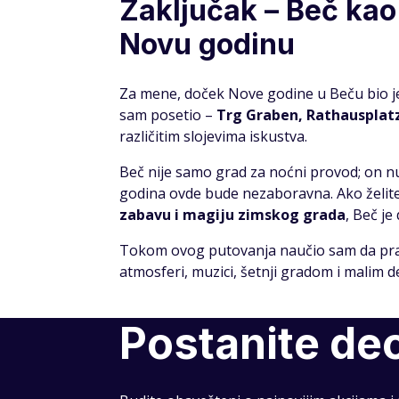
Zaključak – Beč kao 
Novu godinu
Za mene, doček Nove godine u Beču bio j
sam posetio –
Trg Graben, Rathausplatz
različitim slojevima iskustva.
Beč nije samo grad za noćni provod; on n
godina ovde bude nezaboravna. Ako želit
zabavu i magiju zimskog grada
, Beč je
Tokom ovog putovanja naučio sam da pravi
atmosferi, muzici, šetnji gradom i malim d
Postanite de