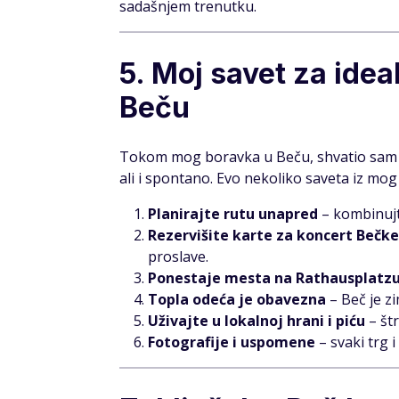
sadašnjem trenutku.
5. Moj savet za ide
Beču
Tokom mog boravka u Beču, shvatio sam d
ali i spontano. Evo nekoliko saveta iz mog
Planirajte rutu unapred
– kombinujt
Rezervišite karte za koncert Bečke
proslave.
Ponestaje mesta na Rathausplatz
Topla odeća je obavezna
– Beč je z
Uživajte u lokalnoj hrani i piću
– štr
Fotografije i uspomene
– svaki trg 