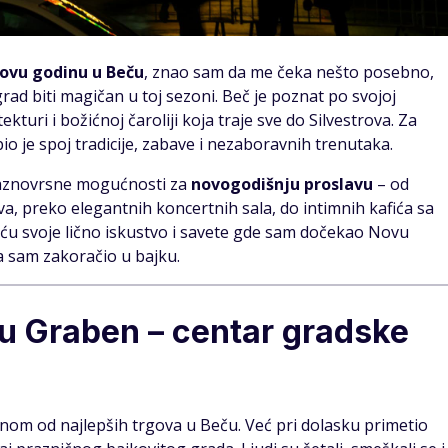
ovu godinu u Beču
, znao sam da me čeka nešto posebno,
rad biti magičan u toj sezoni. Beč je poznat po svojoj
itekturi i božićnoj čaroliji koja traje sve do Silvestrova. Za
 je spoj tradicije, zabave i nezaboravnih trenutaka.
raznovrsne mogućnosti za
novogodišnju proslavu
– od
a, preko elegantnih koncertnih sala, do intimnih kafića sa
ću svoje lično iskustvo i savete gde sam dočekao Novu
da sam zakoračio u bajku.
rgu Graben – centar gradske
dnom od najlepših trgova u Beču. Već pri dolasku primetio