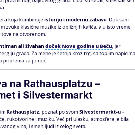
j prazničnog bajkovitog grada. Ljudi su šetali, smeškali se i
va.
fera koja kombinuje
istoriju i modernu zabavu
. Dok sam
zvuke klasične muzike iz obližnjih kafića, a u isto vreme
hitove na otvorenom.
intiman ali živahan
doček Nove godine
u Beču
, jer
nergiju grada. Za mene je šetnja kroz trg, sa toplim napicim
na priprema za ponoć.
va na Rathausplatzu –
met i Silvestermarkt
tim
Rathausplatz
, poznat po svom
Silvestermarkt-u
–
e, rukotvorine i muziku. Već pri ulasku, atmosfera je bila
uvanog vina, i smeh ljudi iz celog sveta.