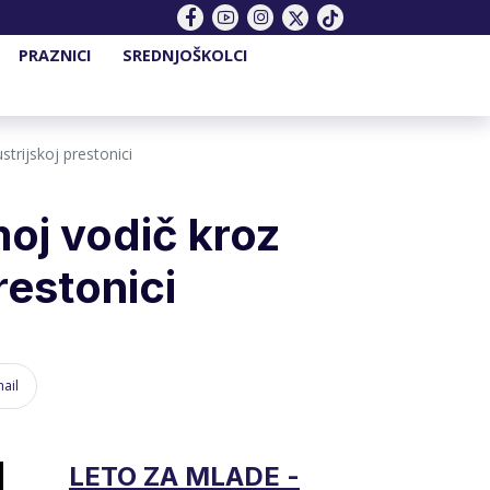
PRAZNICI
SREDNJOŠKOLCI
trijskoj prestonici
oj vodič kroz
restonici
ail
LETO ZA MLADE -