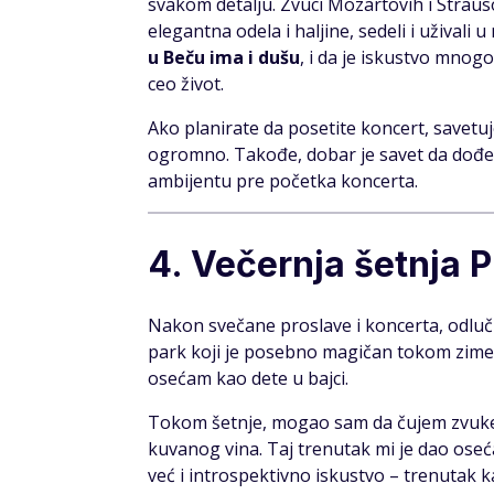
svakom detalju. Zvuci Mozartovih i Strauso
elegantna odela i haljine, sedeli i uživali
u Beču ima i dušu
, i da je iskustvo mnogo 
ceo život.
Ako planirate da posetite koncert, savetuj
ogromno. Takođe, dobar je savet da dođete
ambijentu pre početka koncerta.
4. Večernja šetnja P
Nakon svečane proslave i koncerta, odlu
park koji je posebno magičan tokom zime. Sv
osećam kao dete u bajci.
Tokom šetnje, mogao sam da čujem zvuke s
kuvanog vina. Taj trenutak mi je dao oseća
već i introspektivno iskustvo – trenutak k