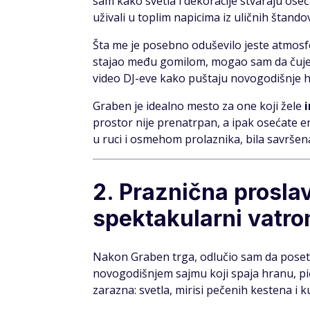
sam kako svetla i dekoracije stvaraju oseća
uživali u toplim napicima iz uličnih štando
Šta me je posebno oduševilo jeste atmos
stajao među gomilom, mogao sam da čujem 
video DJ-eve kako puštaju novogodišnje 
Graben je idealno mesto za one koji žele
prostor nije prenatrpan, a ipak osećate e
u ruci i osmehom prolaznika, bila savrše
2. Praznična prosla
spektakularni vatro
Nakon Graben trga, odlučio sam da pose
novogodišnjem sajmu koji spaja hranu, pić
zarazna: svetla, mirisi pečenih kestena i k