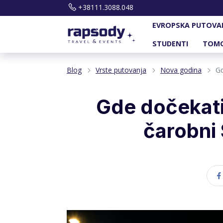
+38111.3088.048
EVROPSKA PUTOVA
STUDENTI
TOM
Blog
Vrste putovanja
Nova godina
Gd
Gde dočekati
čarobni 