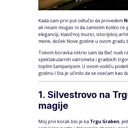
Kada sam prvi put odlučio da provedem
N
ali nisam mogao ni da zamislim koliko će g
eleganciji, klasičnoj muzici, istorijskoj arh
mene, doček Nove godine u ovom gradu bio
Tokom boravka otkrio sam da Beč nudi 
spektakularnih vatrometa i gradskih trgov
toplim šampanjcem. U ovom vodiču podeli
godinu i šta je učinilo da se osećam kao 
1. Silvestrovo na T
magije
Moj prvi korak bio je ka
Trgu Graben
, je