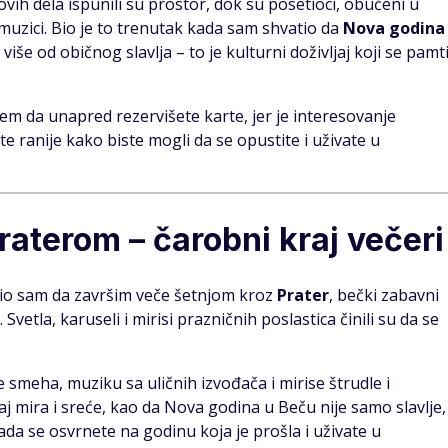
vih dela ispunili su prostor, dok su posetioci, obučeni u
 u muzici. Bio je to trenutak kada sam shvatio da
Nova godina
više od običnog slavlja – to je kulturni doživljaj koji se pamt
em da unapred rezervišete karte, jer je interesovanje
 ranije kako biste mogli da se opustite i uživate u
raterom – čarobni kraj večeri
čio sam da završim veče šetnjom kroz
Prater
, bečki zabavni
etla, karuseli i mirisi prazničnih poslastica činili su da se
meha, muziku sa uličnih izvođača i mirise štrudle i
j mira i sreće, kao da Nova godina u Beču nije samo slavlje,
ada se osvrnete na godinu koja je prošla i uživate u