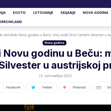
NJA
EXOTIC
LETOVANJE
SKIJANJE
NOVA GODINA
ORROWLAND
e dočekati Novu godinu u Beču: moj vodič kroz čarobni Silvester u aus
Nova godina
 Novu godinu u Beču: m
Silvester u austrijskoj p
15. септембра 2025.
Facebook
Twitter
Pinterest
Em