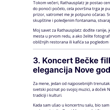
Tokom večeri, Rathausplatz je postao cen
do ponoći počelo, cela površina trga je p
prizor, vatromet me je potpuno očarao. Sv
skupštine i poledjenim fontanama, stvaraj
Moj savet za Rathausplatz: dođite ranije, 
mesta u prvom redu, a ako želite fotografij
obližnjih restorana ili kafića sa pogledom 
3. Koncert Bečke fil
elegancija Nove go
Za mene, jedan od najposebnijih trenutak
svetski poznat po svojoj muzici, a doček N
tradiciji i kulturi.
Kada sam ušao u koncertnu salu, bio sam