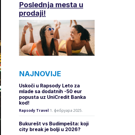
Poslednja mesta u
prodaji!
NAJNOVIJE
Uskoči u Rapsody Leto za
mlade sa dodatnih -50 eur
popusta uz UniCredit Banka
kod!
Rapsody Travel
1. фебруара 2025.
Bukurešt vs Budimpešta: koji
city break je bolji u 2026?