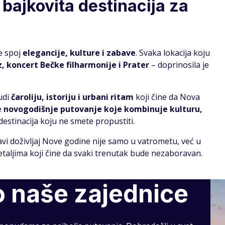
bajkovita destinacija za
e spoj
elegancije, kulture i zabave
. Svaka lokacija koju
, koncert Bečke filharmonije i Prater
– doprinosila je
udi
čaroliju, istoriju i urbani ritam
koji čine da Nova
e
novogodišnje putovanje koje kombinuje kulturu,
 destinacija koju ne smete propustiti.
 doživljaj Nove godine nije samo u vatrometu, već u
etaljima koji čine da svaki trenutak bude nezaboravan.
o naše zajednice