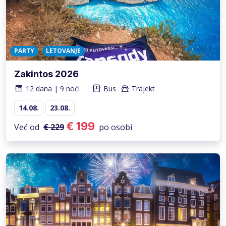
PARTY
LETOVANJE
Zakintos 2026
12 dana | 9 noći
Bus
Trajekt
14.08.
23.08.
€ 199
Već od
€ 229
po osobi