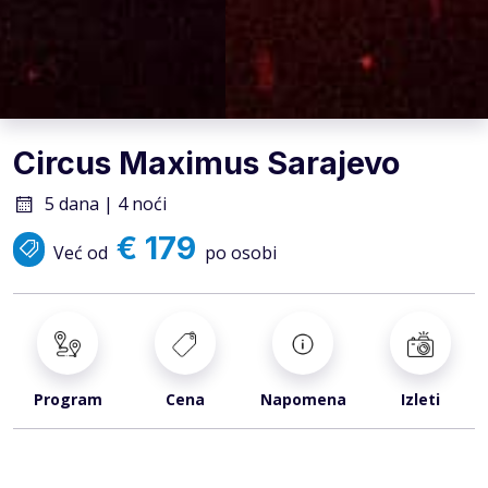
Circus Maximus Sarajevo
5 dana | 4 noći
€ 179
Već od
po osobi
Program
Cena
Napomena
Izleti