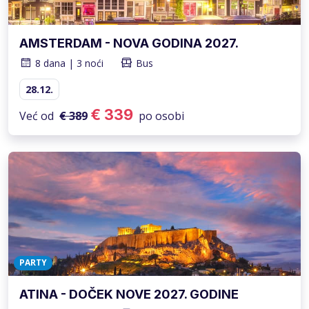
AMSTERDAM - NOVA GODINA 2027.
8 dana | 3 noći
Bus
28.12.
€ 339
Već od
€ 389
po osobi
PARTY
ATINA - DOČEK NOVE 2027. GODINE