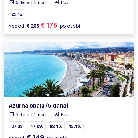
6 dana | 3 noći
Bus
29.12.
€ 175
Već od
€ 205
po osobi
Azurna obala (5 dana)
5 dana | 2 noći
Bus
27.08.
17.09.
08.10.
15.10.
€ 149
Već od
po osobi