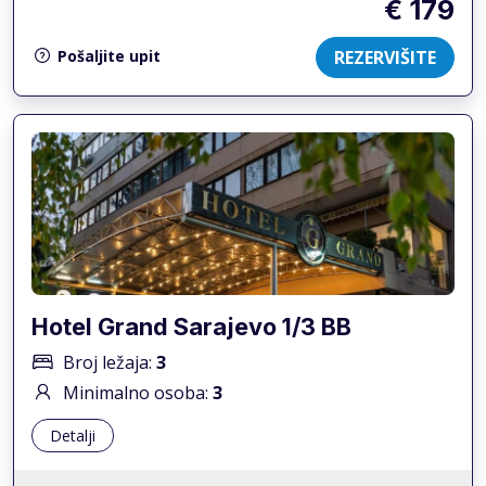
€ 179
REZERVIŠITE
Pošaljite upit
Hotel Grand Sarajevo 1/3 BB
Broj ležaja:
3
Minimalno osoba:
3
Detalji