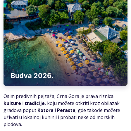
Budva 2026.
Osim predivnih pejzaža, Crna Gora je prava riznica
kulture
i
tradicije
, koju možete otkriti kroz obilazak
gradova poput
Kotora
i
Perasta
, gde takođe možete
uživati u lokalnoj kuhinji i probati neke od morskih
plodova.