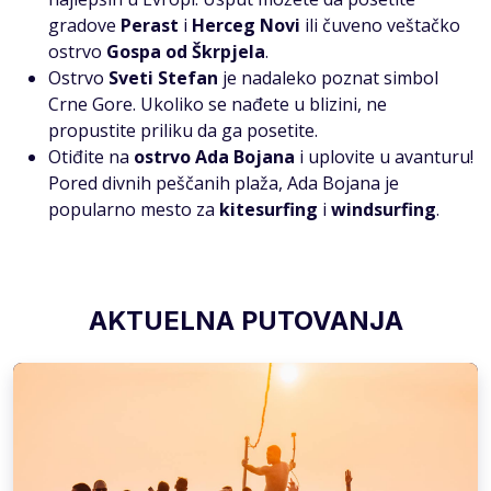
gradove
Perast
i
Herceg Novi
ili čuveno veštačko
ostrvo
Gospa od Škrpjela
.
Ostrvo
Sveti Stefan
je nadaleko poznat simbol
Crne Gore. Ukoliko se nađete u blizini, ne
propustite priliku da ga posetite.
Otiđite na
ostrvo Ada Bojana
i uplovite u avanturu!
Pored divnih peščanih plaža, Ada Bojana je
popularno mesto za
kitesurfing
i
windsurfing
.
AKTUELNA PUTOVANJA