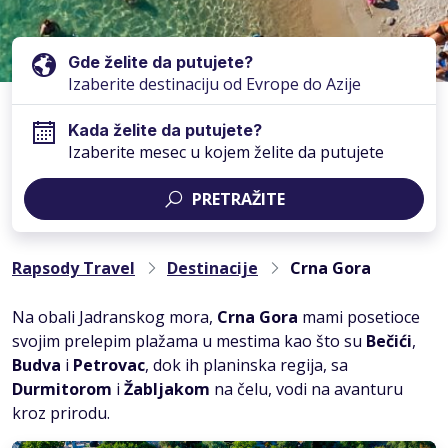
Gde želite da putujete?
Kada želite da putujete?
Izaberite mesec u kojem želite da putujete
PRETRAŽITE
Rapsody Travel
Destinacije
Crna Gora
Na obali Jadranskog mora,
Crna Gora
mami posetioce
svojim prelepim plažama u mestima kao što su
Bečići
,
Budva
i
Petrovac
, dok ih planinska regija, sa
Durmitorom
i
Žabljakom
na čelu, vodi na avanturu
kroz prirodu.