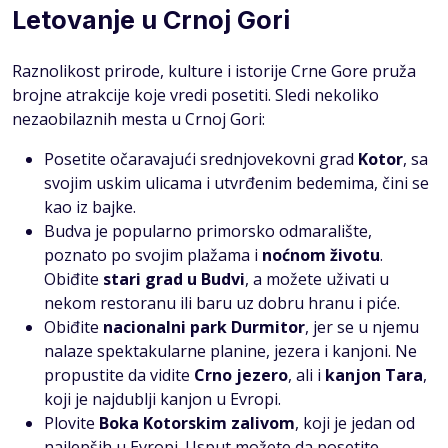
Letovanje u Crnoj Gori
Raznolikost prirode, kulture i istorije Crne Gore pruža
brojne atrakcije koje vredi posetiti. Sledi nekoliko
nezaobilaznih mesta u Crnoj Gori:
Posetite očaravajući srednjovekovni grad
Kotor
, sa
svojim uskim ulicama i utvrđenim bedemima, čini se
kao iz bajke.
Budva je popularno primorsko odmaralište,
poznato po svojim plažama i
noćnom životu
.
Obiđite
stari grad u Budvi
, a možete uživati u
nekom restoranu ili baru uz dobru hranu i piće.
Obiđite
nacionalni park Durmitor
, jer se u njemu
nalaze spektakularne planine, jezera i kanjoni. Ne
propustite da vidite
Crno jezero
, ali i
kanjon Tara
,
koji je najdublji kanjon u Evropi.
Plovite
Boka Kotorskim zalivom
, koji je jedan od
najlepših u Evropi. Usput možete da posetite