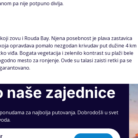
ranom pa nije potpuno divlja.
 koji zovu i Rouda Bay. Njena posebnost je plava zastavica
e) koja opravdava pomalo nezgodan krivudav put dužine 4 km
tko viđa. Bogata vegetacija i zelenilo kontrast su plaži bele
godno mesto za ronjenje. Ovde su talasi zaisti retki pa se
agarantovano.
o naše zajednice
i ponudama za najbolja putovanja. Dobrodošli u svet
voda.
r