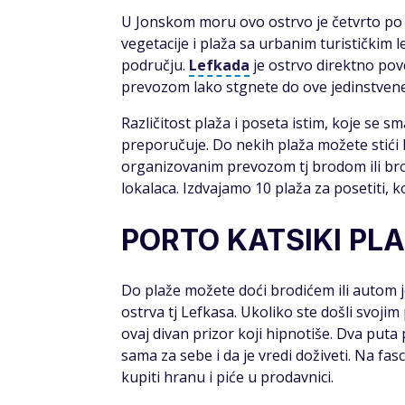
U Jonskom moru ovo ostrvo je četvrto po v
vegetacije i plaža sa urbanim turističkim 
području.
Lefkada
je ostrvo direktno po
prevozom lako stgnete do ove jedinstvene 
Različitost plaža i poseta istim, koje se 
preporučuje. Do nekih plaža možete stići
organizovanim prevozom tj brodom ili brod
lokalaca. Izdvajamo 10 plaža za posetiti,
PORTO KATSIKI PL
Do plaže možete doći brodićem ili autom j
ostrva tj Lefkasa. Ukoliko ste došli svoj
ovaj divan prizor koji hipnotiše. Dva puta
sama za sebe i da je vredi doživeti. Na fa
kupiti hranu i piće u prodavnici.