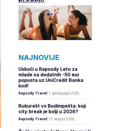
NAJNOVIJE
Uskoči u Rapsody Leto za
mlade sa dodatnih -50 eur
popusta uz UniCredit Banka
kod!
Rapsody Travel
1. фебруара 2025.
Bukurešt vs Budimpešta: koji
city break je bolji u 2026?
Rapsody Travel
17. марта 2026.