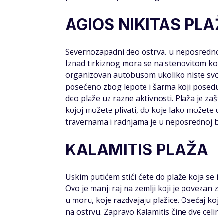
AGIOS NIKITAS PL
Severnozapadni deo ostrva, u neposrednoj
Iznad tirkiznog mora se na stenovitom kop
organizovan autobusom ukoliko niste svoji
posećeno zbog lepote i šarma koji poseduje
deo plaže uz razne aktivnosti. Plaža je z
kojoj možete plivati, do koje lako možete
travernama i radnjama je u neposrednoj bl
KALAMITIS PLAŽA
Uskim putićem stići ćete do plaže koja se 
Ovo je manji raj na zemlji koji je poveza
u moru, koje razdvajaju plažice. Osećaj ko
na ostrvu. Zapravo Kalamitis čine dve celi