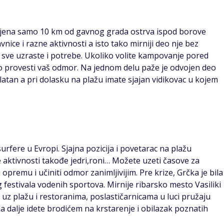
ljena samo 10 km od gavnog grada ostrva ispod borove
nice i razne aktivnosti a isto tako mirniji deo nje bez
a sve uzraste i potrebe. Ukoliko volite kampovanje pored
ko provesti vaš odmor. Na jednom delu paže je odvojen deo
latan a pri dolasku na plažu imate sjajan vidikovac u kojem
rfere u Evropi. Sjajna pozicija i povetarac na plažu
 aktivnosti takođe jedri,roni… Možete uzeti časove za
opremu i učiniti odmor zanimljivijim. Pre krize, Grčka je bila
estivala vodenih sportova. Mirnije ribarsko mesto Vasiliki
 uz plažu i restoranima, poslastičarnicama u luci pružaju
 dalje idete brodićem na krstarenje i obilazak poznatih