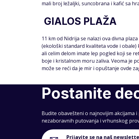
mali broj ležaljki, suncobrana i kafić sa h
GIALOS PLAŽA
11 km od Nidrija se nalazi ova divna plaza
(ekološki standard kvaliteta vode i obal
ali celim delom imate lep pogled koji se re
boje i kristalnom moru zaliva. Veoma je po
može se reći da je mir i opuštanje ovde z
Postanite de
Budite obavešteni o najnovijim akcijama 
nezaboravnih putovanja i vrhunskog pro
Prijavite se na naš newslette