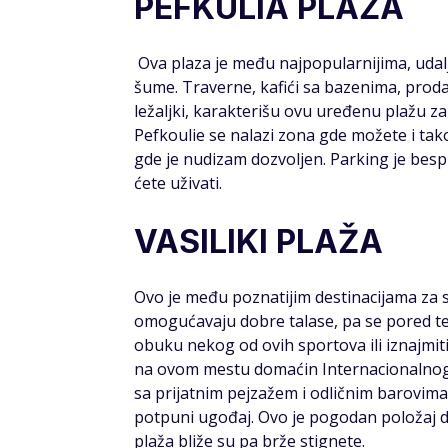
PEFKULIA PLAŽA
Ova plaza je među najpopularnijima, uda
šume. Traverne, kafići sa bazenima, prodav
ležaljki, karakterišu ovu uređenu plažu z
Pefkoulie se nalazi zona gde možete i ta
gde je nudizam dozvoljen. Parking je besp
ćete uživati.
VASILIKI PLAŽA
Ovo je među poznatijim destinacijama za su
omogućavaju dobre talase, pa se pored te
obuku nekog od ovih sportova ili iznajmiti 
na ovom mestu domaćin Internacionalnog f
sa prijatnim pejzažem i odličnim barovima
potpuni ugođaj. Ovo je pogodan položaj da
plaža bliže su pa brže stignete.