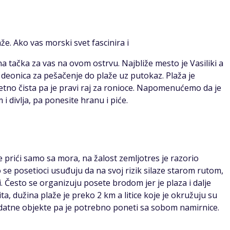
že. Ako vas morski svet fascinira i
na tačka za vas na ovom ostrvu. Najbliže mesto je Vasiliki a
 deonica za pešačenje do plaže uz putokaz. Plaža je
uzetno čista pa je pravi raj za ronioce. Napomenućemo da je
 divlja, pa ponesite hranu i piće.
 prići samo sa mora, na žalost zemljotres je razorio
o se posetioci usuđuju da na svoj rizik silaze starom rutom,
 Često se organizuju posete brodom jer je plaza i dalje
a, dužina plaže je preko 2 km a litice koje je okružuju su
atne objekte pa je potrebno poneti sa sobom namirnice.