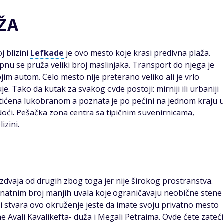
AŽA
 blizini
Lefkade
je ovo mesto koje krasi predivna plaža.
nu se pruža veliki broj maslinjaka. Transport do njega je
m autom. Celo mesto nije preterano veliko ali je vrlo
. Tako da kutak za svakog ovde postoji: mirniji ili urbaniji
aštićena lukobranom a poznata je po pećini na jednom kraju 
 doći. Pešačka zona centra sa tipičnim suvenirnicama,
izini.
izdvaja od drugih zbog toga jer nije širokog prostranstva.
n znatnim broj manjih uvala koje ograničavaju neobične stene
ji stvara ovo okruženje jeste da imate svoju privatno mesto
ne Avali Kavalikefta- duža i Megali Petraima. Ovde ćete zateći