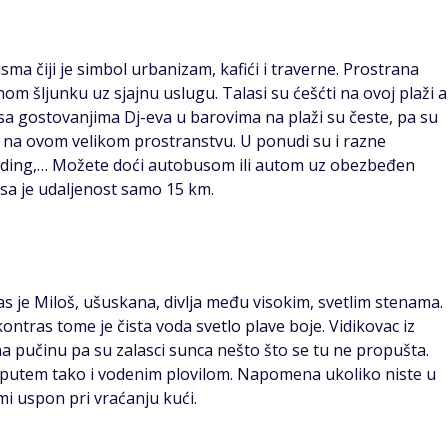
isma čiji je simbol urbanizam, kafići i traverne. Prostrana
om šljunku uz sjajnu uslugu. Talasi su ćešćti na ovoj plaži a
sa gostovanjima Dj-eva u barovima na plaži su česte, pa su
ji na ovom velikom prostranstvu. U ponudi su i razne
ajding,… Možete doći autobusom ili autom uz obezbeđen
asa je udaljenost samo 15 km.
tas je Miloš, ušuskana, divlja među visokim, svetlim stenama.
 kontras tome je čista voda svetlo plave boje. Vidikovac iz
a pučinu pa su zalasci sunca nešto što se tu ne propušta.
 putem tako i vodenim plovilom. Napomena ukoliko niste u
rmi uspon pri vraćanju kući.