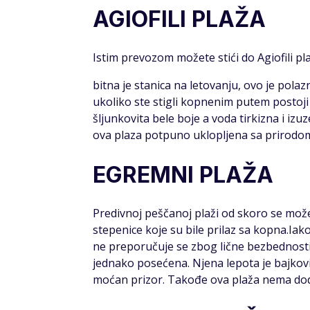
AGIOFILI PLAŽA
Istim prevozom možete stići do Agiofili pla
bitna je stanica na letovanju, ovo je polaz
ukoliko ste stigli kopnenim putem postoji
šljunkovita bele boje a voda tirkizna i iz
ova plaza potpuno uklopljena sa prirodom i
EGREMNI PLAŽA
Predivnoj peščanoj plaži od skoro se može
stepenice koje su bile prilaz sa kopna.Iak
ne preporučuje se zbog lične bezbednosti.
jednako posećena. Njena lepota je bajkovit
moćan prizor. Takođe ova plaža nema dod