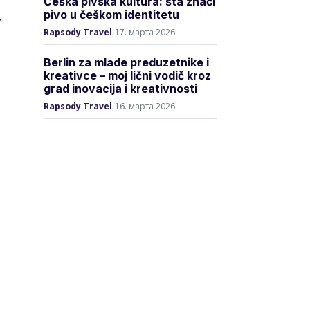
Češka pivska kultura: šta znači
pivo u češkom identitetu
,
Rapsody Travel
17. марта 2026.
Berlin za mlade preduzetnike i
kreativce – moj lični vodič kroz
grad inovacija i kreativnosti
Rapsody Travel
16. марта 2026.