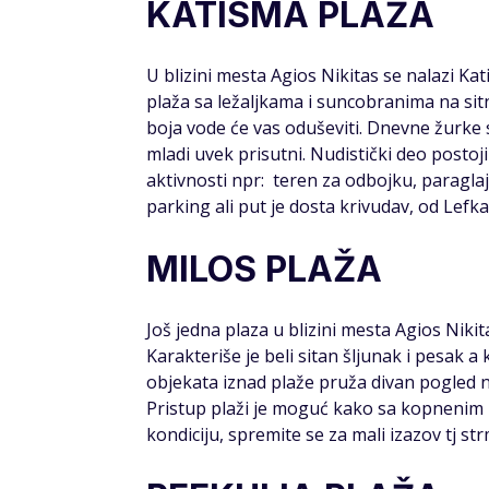
KATISMA PLAŽA
U blizini mesta Agios Nikitas se nalazi Kat
plaža sa ležaljkama i suncobranima na sitn
boja vode će vas oduševiti. Dnevne žurke 
mladi uvek prisutni. Nudistički deo posto
aktivnosti npr: teren za odbojku, paragl
parking ali put je dosta krivudav, od Lefk
MILOS PLAŽA
Još jedna plaza u blizini mesta Agios Niki
Karakteriše je beli sitan šljunak i pesak a
objekata iznad plaže pruža divan pogled n
Pristup plaži je moguć kako sa kopnenim
kondiciju, spremite se za mali izazov tj st