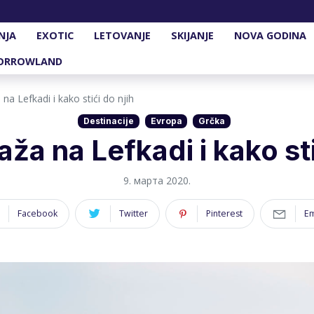
NJA
EXOTIC
LETOVANJE
SKIJANJE
NOVA GODINA
ORROWLAND
na Lefkadi i kako stići do njih
Destinacije
Evropa
Grčka
aža na Lefkadi i kako sti
9. марта 2020.
Facebook
Twitter
Pinterest
Em