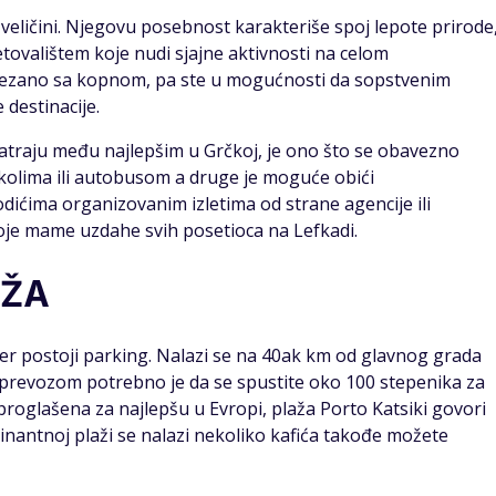
eličini. Njegovu posebnost karakteriše spoj lepote prirode
letovalištem koje nudi sjajne aktivnosti na celom
vezano sa kopnom, pa ste u mogućnosti da sopstvenim
destinacije.
smatraju među najlepšim u Grčkoj, je ono što se obavezno
 kolima ili autobusom a druge je moguće obići
ićima organizovanim izletima od strane agencije ili
 koje mame uzdahe svih posetioca na Lefkadi.
AŽA
er postoji parking. Nalazi se na 40ak km od glavnog grada
im prevozom potrebno je da se spustite oko 100 stepenika za
 proglašena za najlepšu u Evropi, plaža Porto Katsiki govori
scinantnoj plaži se nalazi nekoliko kafića takođe možete