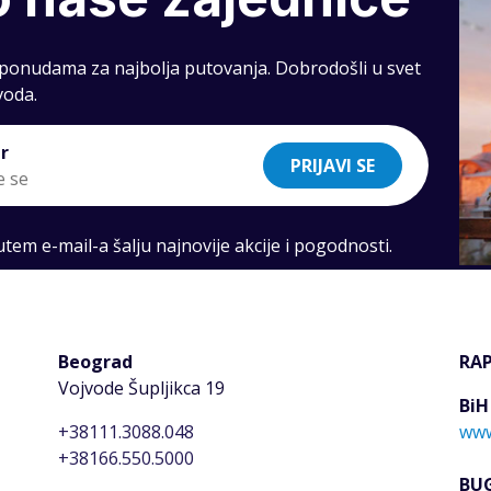
i ponudama za najbolja putovanja. Dobrodošli u svet
voda.
r
PRIJAVI SE
em e-mail-a šalju najnovije akcije i pogodnosti.
Beograd
RA
Vojvode Šupljikca 19
BiH
+38111.3088.048
www
+38166.550.5000
BU