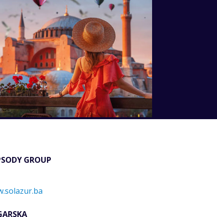
PSODY GROUP
.solazur.ba
GARSKA