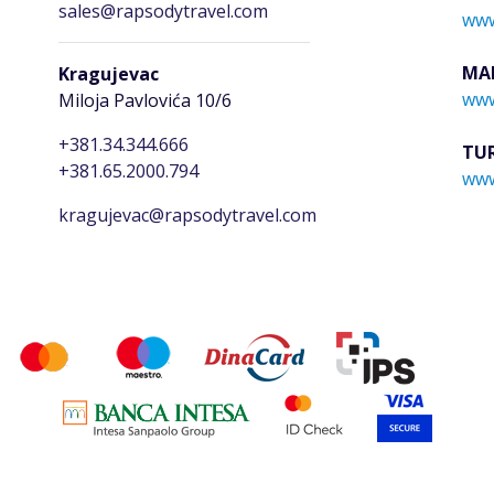
sales@rapsodytravel.com
www
MA
Kragujevac
www
Miloja Pavlovića 10/6
+381.34.344.666
TU
+381.65.2000.794
www
kragujevac@rapsodytravel.com