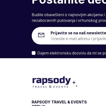
Budite obavešteni o najnovijim akcijama 
nezaboravnih putovanja i vrhunskog pro
Prijavite se na naš newslette
Dajem elektronsku dozvolu da mi se put
RAPSODY TRAVEL & EVENTS