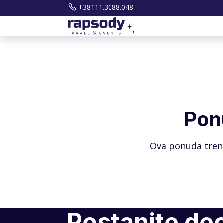
+38111.3088.048
Pon
Ova ponuda trenu
Postanite de